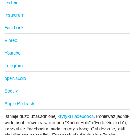
Twitter
Instagram
Facebook
Vimeo
Youtube
Telegram
open.audio
Spotify
Apple Podcasts
Istnieje dużo uzasadnionej
krytyki Facebooka
. Ponieważ jednak
wiele osób, również w ramach "Końca Pola" ("Ende Gelände"),
korzysta z Facebooka, nadal mamy stronę. Ostatecznie, jeśli
nie klikniesz na ten link, Facebook nie dowie się o Twoim