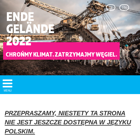
DE
EN
ENDE
GELÄNDE
2022
CHROŃMY KLIMAT. ZATRZYMAJMY WĘGIEL.
Show/
MENU
Hide
Navigation
PRZEPRASZAMY, NIESTETY TA STRONA
NIE JEST JESZCZE DOSTĘPNA W JĘZYKU
POLSKIM.