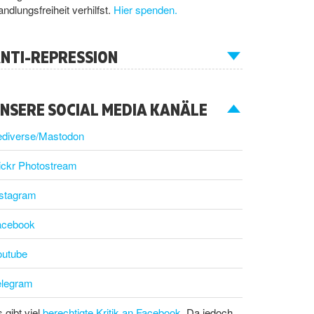
ndlungsfreiheit verhilfst.
Hier spenden.
NTI-REPRESSION
NSERE SOCIAL MEDIA KANÄLE
ediverse/Mastodon
ickr Photostream
nstagram
acebook
outube
elegram
 gibt viel
berechtigte Kritik an Facebook
. Da jedoch