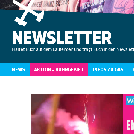
NEWSLETTER
Haltet Euch auf dem Laufenden und tragt Euch in den Newslett
NEWS
AKTION – RUHRGEBIET
INFOS ZU GAS
ÜBERBLICK
KONTAKT
WER
LOKALE
AKTIONSRAHMEN
ANTIRASSISTISCH
WIR
GRUPPEN
ISRAEL/PALÄSTINA
UND SOLIDARISCH
SIND
AKTIV
AUFRUF
PRESSESPIEGEL
Wi
ARBEITSGRUPPEN
SELBSTREFLEXION
ABLEISMUS
AKTIONSKONSENS
PRESSEMITTEILUNGEN
UND
E
BARRIEREN
KONTAKT
FAQ