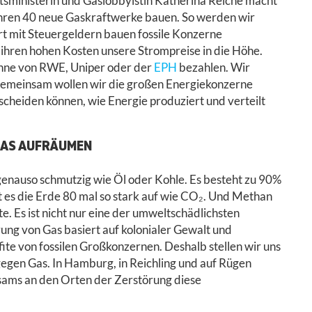
tsministerin und Gaslobbyistin Katherina Reiche macht
Jahren 40 neue Gaskraftwerke bauen. So werden wir
rt mit Steuergeldern bauen fossile Konzerne
 ihren hohen Kosten unsere Strompreise in die Höhe.
inne von RWE, Uniper oder der
EPH
bezahlen. Wir
Gemeinsam wollen wir die großen Energiekonzerne
scheiden können, wie Energie produziert und verteilt
GAS AUFRÄUMEN
 genauso schmutzig wie Öl oder Kohle. Es besteht zu 90%
t es die Erde 80 mal so stark auf wie CO₂. Und Methan
e. Es ist nicht nur eine der umweltschädlichsten
ung von Gas basiert auf kolonialer Gewalt und
fite von fossilen Großkonzernen. Deshalb stellen wir uns
gegen Gas. In Hamburg, in Reichling und auf Rügen
sams an den Orten der Zerstörung diese