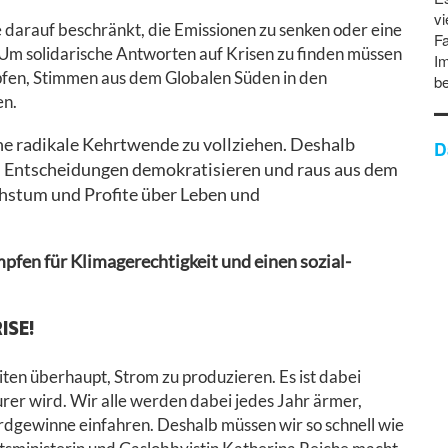
vi
e darauf beschränkt, die Emissionen zu senken oder eine
Fa
Um solidarische Antworten auf Krisen zu finden müssen
Im
fen, Stimmen aus dem Globalen Süden in den
b
en.
eine radikale Kehrtwende zu vollziehen. Deshalb
D
, Entscheidungen demokratisieren und raus aus dem
hstum und Profite über Leben und
mpfen für Klimagerechtigkeit und einen sozial-
ISE!
eiten überhaupt, Strom zu produzieren. Es ist dabei
urer wird. Wir alle werden dabei jedes Jahr ärmer,
rdgewinne einfahren. Deshalb müssen wir so schnell wie