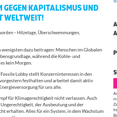
We
 GEGEN KAPITALISMUS UND
T WELTWEIT!
A
A
r geworden – Hitzetage, Überschwemmungen,
am wenigsten dazu beitragen: Menschen im Globalen
P
Lebensgrundlage, während die Kohle- und
 es kein Morgen.
S
 Fossile Lobby stellt Konzerninteressen in den
vorgestern festhalten und arbeitet damit aktiv
 Energieversorgung für uns alle.
Au
mpf für Klimagerechtigkeit nicht verlassen. Auch
me
Za
 Ungerechtigkeit, der Ausbeutung und der
fr
cht erhalten. Alles für ein System, in dem Wachstum
Be