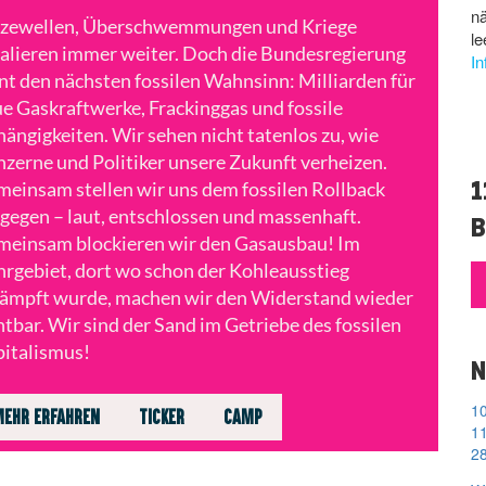
n
tzewellen, Überschwemmungen und Kriege
le
alieren immer weiter. Doch die Bundesregierung
I
nt den nächsten fossilen Wahnsinn: Milliarden für
e Gaskraftwerke, Frackinggas und fossile
ängigkeiten. Wir sehen nicht tatenlos zu, wie
zerne und Politiker unsere Zukunft verheizen.
1
einsam stellen wir uns dem fossilen Rollback
gegen – laut, entschlossen und massenhaft.
B
einsam blockieren wir den Gasausbau! Im
rgebiet, dort wo schon der Kohleausstieg
ämpft wurde, machen wir den Widerstand wieder
htbar. Wir sind der Sand im Getriebe des fossilen
italismus!
N
EHR ERFAHREN
TICKER
CAMP
11
28