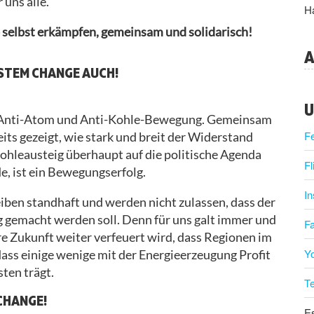
 uns alle.
Ha
 selbst erkämpfen, gemeinsam und solidarisch!
A
YSTEM CHANGE AUCH!
U
r Anti-Atom und Anti-Kohle-Bewegung. Gemeinsam
F
s gezeigt, wie stark und breit der Widerstand
 Kohleausteig überhaupt auf die politische Agenda
Fl
, ist ein Bewegungserfolg.
I
eiben standhaft und werden nicht zulassen, dass der
 gemacht werden soll. Denn für uns galt immer und
F
ere Zukunft weiter verfeuert wird, dass Regionen im
Y
ss einige wenige mit der Energieerzeugung Profit
ten trägt.
T
CHANGE!
Es