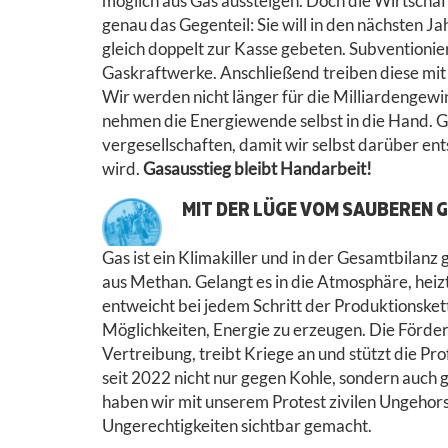
möglich aus Gas aussteigen. Doch die Wirtschaf
genau das Gegenteil: Sie will in den nächsten 
gleich doppelt zur Kasse gebeten. Subventionie
Gaskraftwerke. Anschließend treiben diese mit
Wir werden nicht länger für die Milliardengew
nehmen die Energiewende selbst in die Hand. 
vergesellschaften, damit wir selbst darüber ent
wird.
Gasausstieg bleibt Handarbeit!
MIT DER LÜGE VOM SAUBEREN 
Gas ist ein Klimakiller und in der Gesamtbilanz
aus Methan. Gelangt es in die Atmosphäre, heiz
entweicht bei jedem Schritt der Produktionskett
Möglichkeiten, Energie zu erzeugen. Die Förder
Vertreibung, treibt Kriege an und stützt die Pro
seit 2022 nicht nur gegen Kohle, sondern auch 
haben wir mit unserem Protest zivilen Ungehor
Ungerechtigkeiten sichtbar gemacht.