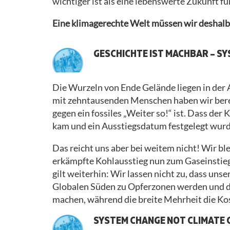
wichtiger ist als eine lebenswerte Zukunft für
Eine klimagerechte Welt müssen wir deshalb
GESCHICHTE IST MACHBAR – S
Die Wurzeln von Ende Gelände liegen in de
mit zehntausenden Menschen haben wir bereit
gegen ein fossiles „Weiter so!“ ist. Dass der
kam und ein Ausstiegsdatum festgelegt wurde
Das reicht uns aber bei weitem nicht! Wir bl
erkämpfte Kohlausstieg nun zum Gaseinstieg
gilt weiterhin: Wir lassen nicht zu, dass uns
Globalen Süden zu Opferzonen werden und da
machen, während die breite Mehrheit die Kos
SYSTEM CHANGE NOT CLIMATE 