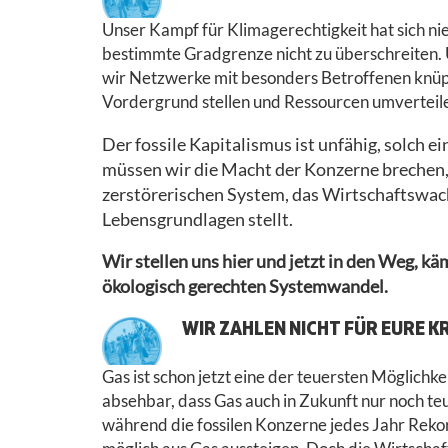
Unser Kampf für Klimagerechtigkeit hat sich ni
bestimmte Gradgrenze nicht zu überschreiten. 
wir Netzwerke mit besonders Betroffenen knüp
Vordergrund stellen und Ressourcen umverteil
Der fossile Kapitalismus ist unfähig, solch 
müssen wir die Macht der Konzerne brechen
zerstörerischen System, das Wirtschaftswac
Lebensgrundlagen stellt.
Wir stellen uns hier und jetzt in den Weg, kä
ökologisch gerechten Systemwandel.
WIR ZAHLEN NICHT FÜR EURE KR
Gas ist schon jetzt eine der teuersten Möglichk
absehbar, dass Gas auch in Zukunft nur noch te
während die fossilen Konzerne jedes Jahr Reko