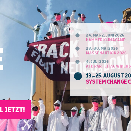
24. MAI-2. JUNI 2026
HAMMER KLIMACAMP
E
28.-30. MAI 2026
MASSENAKTION 2026
4. JULI 2026
AFD PARTEITAG WIDER
13.-25. AUGUST 2
SYSTEM CHANGE 
L JETZT!