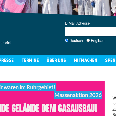
E-Mail Adresse
Deutsch
Englisch
er ein!
PRESSE
TERMINE
ÜBER UNS
MITMACHEN
SPEN
r waren im Ruhrgebiet!
Massenaktion 2026
W
ha
nde Gelände dem Gasausbau!
Z
B