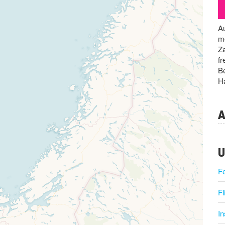
Au
me
Za
fr
Be
Ha
A
U
F
Fl
I