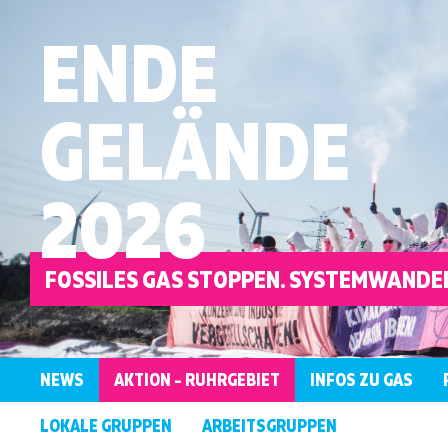
ENDE
GELÄNDE
2026
FOSSILES GAS STOPPEN. SYSTEMWANDEL
NEWS
AKTION – RUHRGEBIET
INFOS ZU GAS
ÜBERBLICK
KONTAKT
WER
LOKALE GRUPPEN
ARBEITSGRUPPEN
AKTIONSRAHMEN
ANTIRASSISTISCH