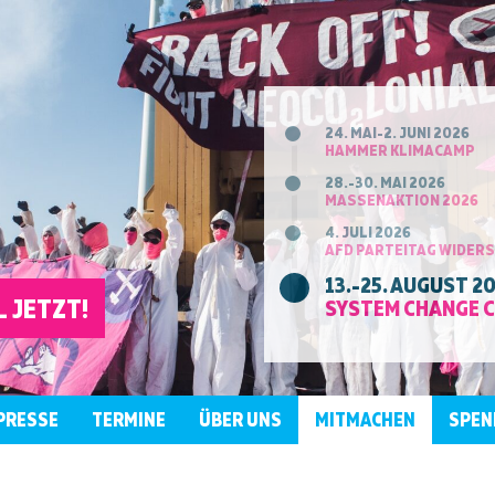
24. MAI-2. JUNI 2026
HAMMER KLIMACAMP
28.-30. MAI 2026
MASSENAKTION 2026
4. JULI 2026
AFD PARTEITAG WIDER
13.-25. AUGUST 2
 JETZT!
SYSTEM CHANGE 
PRESSE
TERMINE
ÜBER UNS
MITMACHEN
SPEN