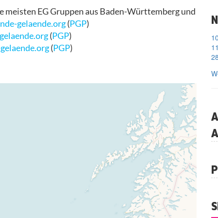
ie meisten EG Gruppen aus Baden-Württemberg und
N
nde-gelaende.org
(
PGP
)
elaende.org
(
PGP
)
11
gelaende.org
(
PGP
)
28
We
A
A
P
S