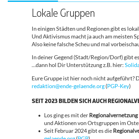
WIR
ISRAEL/PALÄSTINA
UND SOLIDARISCH
SIND
AKTIV
AUFRUF
PRESSESPIEGEL
Lokale Gruppen
SELBSTREFLEXION
ABLEISMUS
AKTIONSKONSENS
PRESSEMITTEILUNGEN
In einigen Städten und Regionen gibt es loka
UND
Und Aktivismus macht ja auch am meisten Sp
BARRIEREN
KONTAKT
FAQ
Also keine falsche Scheu und mal vorbeischa
UMGANG MIT
LEITFADEN
ANREISE
In deiner Gegend (Stadt/Region/Dorf) gibt e
SEXUALISIERTER
…dann hol Dir Unterstützung z.B. hier:
Solida
GEWALT
RÜCKSCHAU
CAMP
Eure Gruppe ist hier noch nicht aufgeführt
ISRAEL/PALÄSTINA
redaktion@ende-gelaende.org
(
PGP-Key
)
BARRIEREN
DURCHFLIESSEN
SEIT 2023 BILDEN SICH AUCH REGIONA
ANTIRASSISMUS
Los ging es mit der
Regionalvernetzung
und Aktionen von Ortsgruppen im Oste
MOBIMATERIAL
Seit Februar 2024 gibt es die
Regionalv
gelaende.org
(
PGP
)