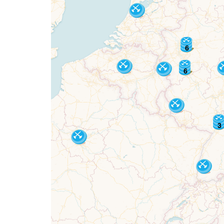
6
6
3