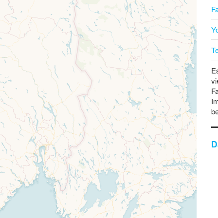
F
Y
T
Es
vi
Fa
Im
b
D