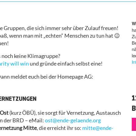
W
le Gruppen, die sich immer sehr über Zulauf freuen!
ha
aß, wenn man mit „echten“ Menschen zu tun hat 😉
Z
B
uen!
n
le
s noch keine Klimagruppe?
I
rity will win
und gründe einfach selbst eine!
? Dann meldet euch bei der Homepage AG:
1
LVERNETZUNGEN
B
 Ost
(kurz ÖBÜ), sie sorgt für Vernetzung, Austausch
n der BRD – eMail:
ost@ende-gelaende.org
ernetzung Mitte
, die erreicht ihr so:
mitte@ende-