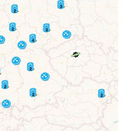
3
2
2
3
4
2
2
2
2