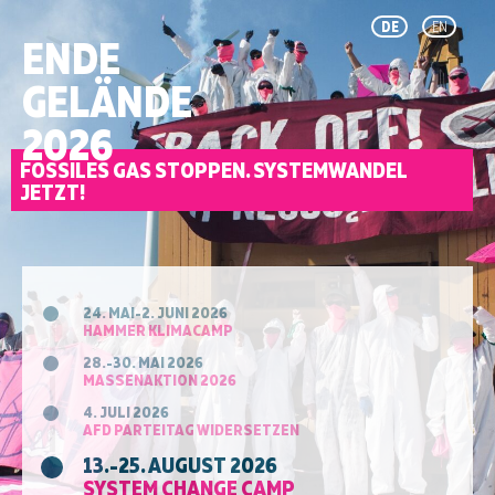
DE
EN
ENDE
GELÄNDE
2026
FOSSILES GAS STOPPEN. SYSTEMWANDEL
JETZT!
24. MAI-2. JUNI 2026
HAMMER KLIMACAMP
28.-30. MAI 2026
MASSENAKTION 2026
4. JULI 2026
AFD PARTEITAG WIDERSETZEN
13.-25. AUGUST 2026
SYSTEM CHANGE CAMP