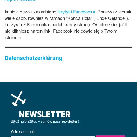
Istnieje dużo uzasadnionej
krytyki Facebooka
. Ponieważ jednak
wiele osób, również w ramach "Końca Pola" ("Ende Gelände"),
korzysta z Facebooka, nadal mamy stronę. Ostatecznie, jeśli
nie klikniesz na ten link, Facebook nie dowie się o Twoim
istnieniu.
Datenschutzerklärung
NEWSLETTER
Bądź na bieżąco – zamów nasz newsletter!
Adres e-mail