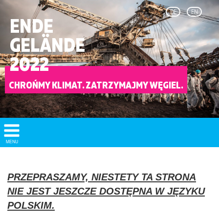
DE
EN
ENDE
GELÄNDE
2022
CHROŃMY KLIMAT. ZATRZYMAJMY WĘGIEL.
Show/
MENU
Hide
Navigation
PRZEPRASZAMY, NIESTETY TA STRONA
NIE JEST JESZCZE DOSTĘPNA W JĘZYKU
POLSKIM.