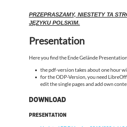
PRZEPRASZAMY, NIESTETY TA STR
JĘZYKU POLSKIM.
Presentation
Here you find the Ende Gelände Presentation 
the pdf-version takes about one hour wi
for the ODP-Version, you need LibreOff
edit the single pages and add own conte
DOWNLOAD
PRESENTATION