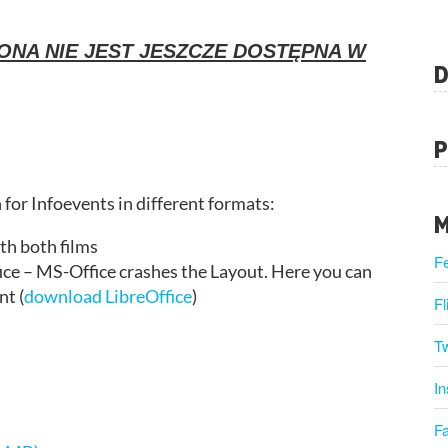
ONA NIE JEST JESZCZE DOSTĘPNA W
D
P
for Infoevents in different formats:
M
th both films
F
ice – MS-Office crashes the Layout. Here you can
nt (
download LibreOffice
)
Fl
Tw
I
F