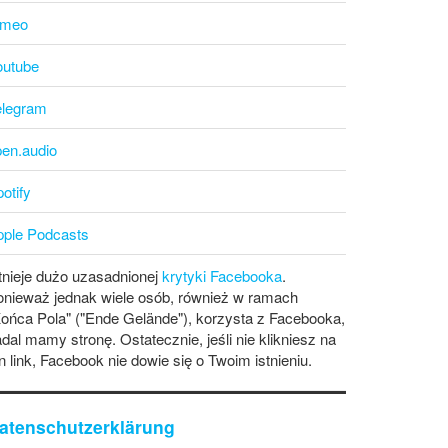
imeo
outube
elegram
pen.audio
otify
pple Podcasts
tnieje dużo uzasadnionej
krytyki Facebooka
.
onieważ jednak wiele osób, również w ramach
ońca Pola" ("Ende Gelände"), korzysta z Facebooka,
dal mamy stronę. Ostatecznie, jeśli nie klikniesz na
n link, Facebook nie dowie się o Twoim istnieniu.
atenschutzerklärung