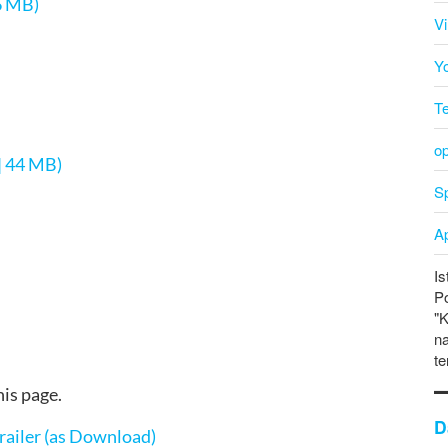
6 MB)
V
Y
T
o
 | 44 MB)
Sp
A
Is
P
"K
na
te
his page.
D
ailer (as Download)