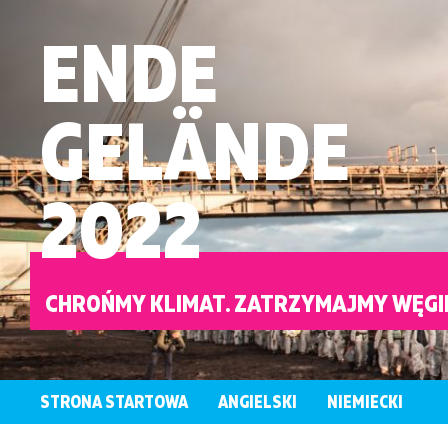
ENDE
GELÄNDE
2022
CHROŃMY KLIMAT. ZATRZYMAJMY WĘGI
STRONA STARTOWA
ANGIELSKI
NIEMIECKI