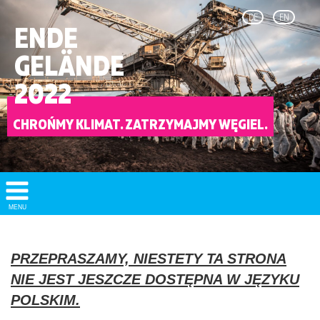
DE
EN
ENDE
GELÄNDE
2022
CHROŃMY KLIMAT. ZATRZYMAJMY WĘGIEL.
Show/
MENU
Hide
Navigation
PRZEPRASZAMY, NIESTETY TA STRONA
NIE JEST JESZCZE DOSTĘPNA W JĘZYKU
POLSKIM.