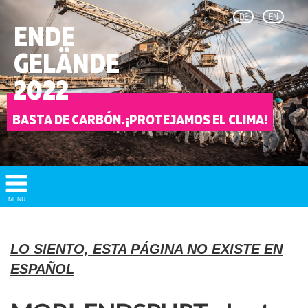
DE
EN
ENDE
GELÄNDE
2022
BASTA DE CARBÓN. ¡PROTEJAMOS EL CLIMA!
Show/
MENU
Hide
Navigation
LO SIENTO, ESTA PÁGINA NO EXISTE EN
ESPAÑOL