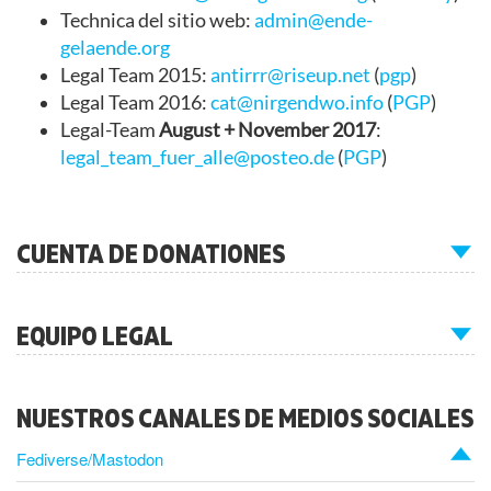
Technica del sitio web:
admin@ende-
gelaende.org
Legal Team 2015:
antirrr@riseup.net
(
pgp
)
Legal Team 2016:
cat@nirgendwo.info
(
PGP
)
Legal-Team
August + November 2017
:
legal_team_fuer_alle@posteo.de
(
PGP
)
CUENTA DE DONATIONES
EQUIPO LEGAL
NUESTROS CANALES DE MEDIOS SOCIALES
Fediverse/Mastodon