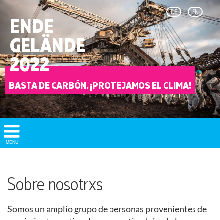
DE
EN
ENDE
GELÄNDE
2022
BASTA DE CARBÓN. ¡PROTEJAMOS EL CLIMA!
Show/
MENU
Hide
Navigation
Sobre nosotrxs
Somos un amplio grupo de personas provenientes de