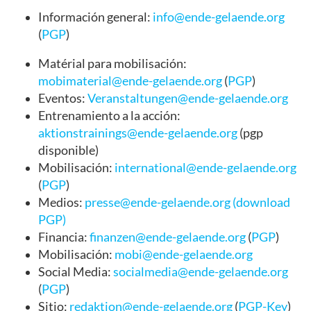
Información general:
info@ende-gelaende.org
(
PGP
)
Matérial para mobilisación:
mobimaterial@ende-gelaende.org
(
PGP
)
Eventos:
Veranstaltungen@ende-gelaende.org
Entrenamiento a la acción:
aktionstrainings@ende-gelaende.org
(pgp
disponible)
Mobilisación:
international@ende-gelaende.org
(
PGP
)
Medios:
presse@ende-gelaende.org
(
download
PGP)
Financia:
finanzen@ende-gelaende.org
(
PGP
)
Mobilisación:
mobi@ende-gelaende.org
Social Media:
socialmedia@ende-gelaende.org
(
PGP
)
Sitio:
redaktion@ende-gelaende.org
(
PGP-Key
)