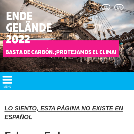
DE
EN
ENDE
GELÄNDE
2022
BASTA DE CARBÓN. ¡PROTEJAMOS EL CLIMA!
Show/
MENU
Hide
Navigation
LO SIENTO, ESTA PÁGINA NO EXISTE EN
ESPAÑOL