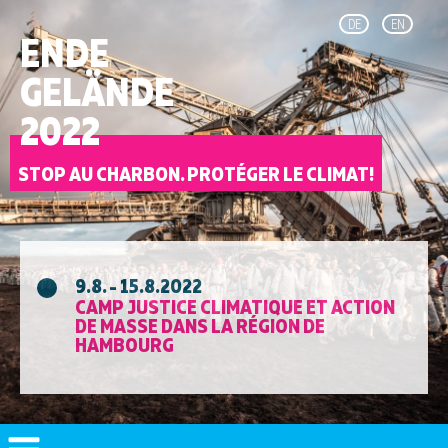
DE
EN
ENDE
GELÄNDE
2022
STOP AU CHARBON. PROTÉGER LE CLIMAT!
9.8. - 15.8.2022
CAMP JUSTICE CLIMATIQUE ET ACTION
DE MASSE DANS LA RÉGION DE
HAMBOURG