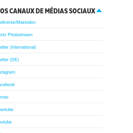
OS CANAUX DE MÉDIAS SOCIAUX
ediverse/Mastodon
ickr Photostream
itter (International)
itter (DE)
nstagram
acebook
imeo
eertube
outube