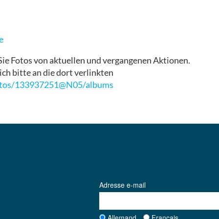
e
Sie Fotos von aktuellen und vergangenen Aktionen.
ch bitte an die dort verlinkten
hotos/133937251@N05/albums
Adresse e-mail
Allemand
Francais