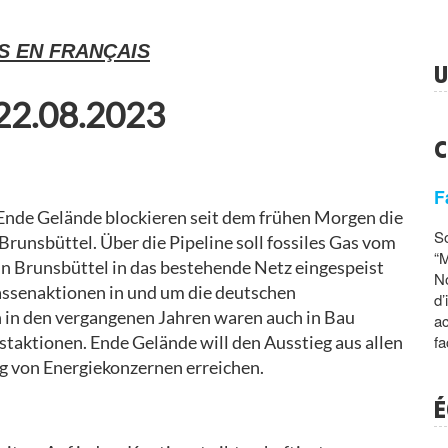
AS EN FRANÇAIS
U
 22.08.2023
C
F
Ende Gelände blockieren seit dem frühen Morgen die
S
Brunsbüttel. Über die Pipeline soll fossiles Gas vom
“M
in Brunsbüttel in das bestehende Netz eingespeist
No
assenaktionen in und um die deutschen
d’
 in den vergangenen Jahren waren auch in Bau
ac
fa
staktionen. Ende Gelände will den Ausstieg aus allen
ng von Energiekonzernen erreichen.
É