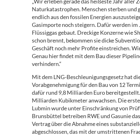
„Wir erleben gerade das heißeste Jahr aller Z
Naturkatastrophen. Menschen sterben und g
endlich aus den fossilen Energien auszusteig
Gasimporte noch steigern. Dafür werden im J
Flüssiggas gebaut. Dreckige Konzerne wie S
schon brennt, bekommen sie dicke Subventio
Geschäft noch mehr Profite einstreichen. Wi
Genau hier findet mit dem Bau dieser Pipeli
verhindern.“
Mit dem LNG-Beschleunigungsgesetz hat die
Vorabgenehmigung für den Bau von 12 Termina
dafür rund 9,8 Milliarden Euro bereitgestell
Milliarden Kubikmeter anwachsen. Die erste
Lubmin wurde unter Einschränkung von Prüf- 
Brunsbüttel betreiben RWE und Gasunie das
Vertrag über die Abnahme eines substanziel
abgeschlossen, das mit der umstrittenen F