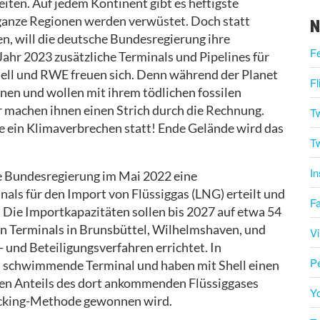
eiten. Auf jedem Kontinent gibt es heftigste
anze Regionen werden verwüstet. Doch statt
N
en, will die deutsche Bundesregierung ihre
F
ahr 2023 zusätzliche Terminals und Pipelines für
hell und RWE freuen sich. Denn während der Planet
Fl
nen und wollen mit ihrem tödlichen fossilen
r machen ihnen einen Strich durch die Rechnung.
Tw
ne ein Klimaverbrechen statt! Ende Gelände wird das
Tw
I
 Bundesregierung im Mai 2022 eine
ls für den Import von Flüssiggas (LNG) erteilt und
F
t. Die Importkapazitäten sollen bis 2027 auf etwa 54
n Terminals in Brunsbüttel, Wilhelmshaven, und
V
und Beteiligungsverfahren errichtet. In
P
 schwimmende Terminal und haben mit Shell einen
len Anteils des dort ankommenden Flüssiggases
Y
racking-Methode gewonnen wird.