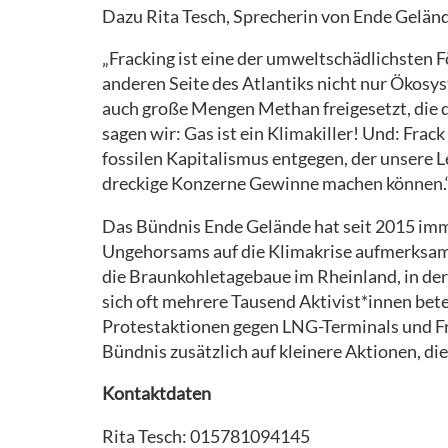
Dazu Rita Tesch, Sprecherin von Ende Gelän
„Fracking ist eine der umweltschädlichsten
anderen Seite des Atlantiks nicht nur Ökosy
auch große Mengen Methan freigesetzt, die d
sagen wir: Gas ist ein Klimakiller! Und: Frack
fossilen Kapitalismus entgegen, der unsere 
dreckige Konzerne Gewinne machen können.
Das Bündnis Ende Gelände hat seit 2015 imm
Ungehorsams auf die Klimakrise aufmerksa
die Braunkohletagebaue im Rheinland, in der
sich oft mehrere Tausend Aktivist*innen bete
Protestaktionen gegen LNG-Terminals und Fra
Bündnis zusätzlich auf kleinere Aktionen, die
Kontaktdaten
Rita Tesch: 015781094145