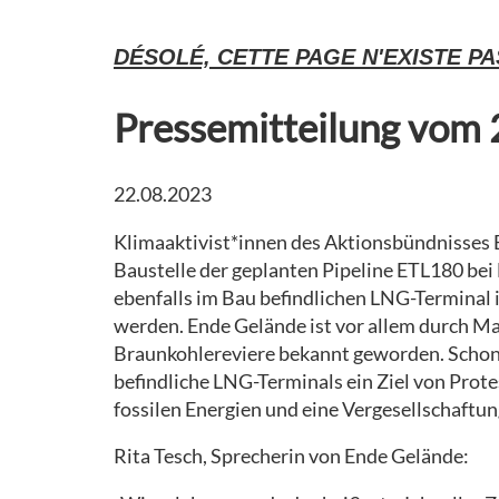
L’ACTION
DE
DE
PRESSE
TRAVAIL
DÉSOLÉ, CETTE PAGE N'EXISTE P
CONSENSUS
D’ACTION
BROCHURE
JURIDIQUE
COMMUNIQUÉS
GUIDE
Pressemitteilung vom
DE PRESSE
ACTIVISTE
MESURES DE
PRÉCAUTION
MINEURS
RÉTROSPECTIVE
22.08.2023
MOBI
RÉFUS
Klimaaktivist*innen des Aktionsbündnisses 
MATERIAL
D’IDENTITÉ
Baustelle der geplanten Pipeline ETL180 bei 
(2021)
ebenfalls im Bau befindlichen LNG-Terminal 
CORONA ET
werden. Ende Gelände ist vor allem durch M
APPEL À
RÉPRESSION
Braunkohlereviere bekannt geworden. Schon
L’ACTION
befindliche LNG-Terminals ein Ziel von Prote
INTERNATIONAL
fossilen Energien und eine Vergesellschaftu
(30.07.)
Rita Tesch, Sprecherin von Ende Gelände: