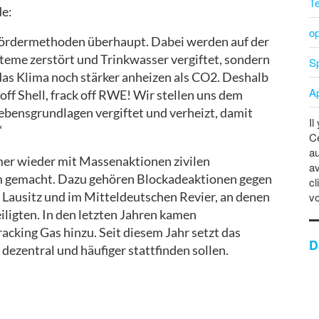
T
de:
o
 Fördermethoden überhaupt. Dabei werden auf der
steme zerstört und Trinkwasser vergiftet, sondern
Sp
as Klima noch stärker anheizen als CO2. Deshalb
A
 off Shell, frack off RWE! Wir stellen uns dem
Lebensgrundlagen vergiftet und verheizt, damit
Il
“
C
au
er wieder mit Massenaktionen zivilen
av
m gemacht. Dazu gehören Blockadeaktionen gegen
cl
 Lausitz und im Mitteldeutschen Revier, an denen
vo
iligten. In den letzten Jahren kamen
cking Gas hinzu. Seit diesem Jahr setzt das
D
 dezentral und häufiger stattfinden sollen.