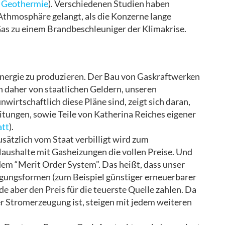
 Geothermie
). Verschiedenen Studien haben
Athmosphäre gelangt, als die Konzerne lange
 Gas zu einem Brandbeschleuniger der Klimakrise.
Energie zu produzieren. Der Bau von Gaskraftwerken
en daher von staatlichen Geldern, unseren
wirtschaftlich diese Pläne sind, zeigt sich daran,
tungen, sowie Teile von Katherina Reiches eigener
att
).
usätzlich vom Staat verbilligt wird zum
 Haushalte mit Gasheizungen die vollen Preise. Und
 dem “Merit Order System”. Das heißt, dass unser
gungsformen (zum Beispiel günstiger erneuerbarer
de aber den Preis für die teuerste Quelle zahlen. Da
er Stromerzeugung ist, steigen mit jedem weiteren