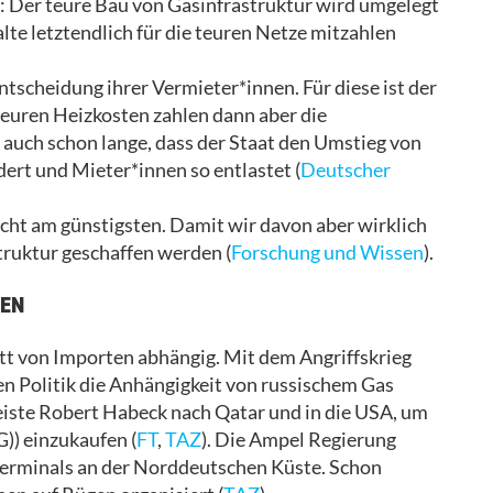
n: Der teure Bau von Gasinfrastruktur wird umgelegt
lte letztendlich für die teuren Netze mitzahlen
tscheidung ihrer Vermieter*innen. Für diese ist der
 teuren Heizkosten zahlen dann aber die
auch schon lange, dass der Staat den Umstieg von
ert und Mieter*innen so entlastet (
Deutscher
icht am günstigsten. Damit wir davon aber wirklich
struktur geschaffen werden (
Forschung und Wissen
).
TEN
ett von Importen abhängig. Mit dem Angriffskrieg
en Politik die Anhängigkeit von russischem Gas
iste Robert Habeck nach Qatar und in die USA, um
G)) einzukaufen (
FT
,
TAZ
). Die Ampel Regierung
erminals an der Norddeutschen Küste. Schon