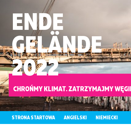
ENDE
GELÄNDE
2022
CHROŃMY KLIMAT. ZATRZYMAJMY WĘGI
STRONA STARTOWA
ANGIELSKI
NIEMIECKI