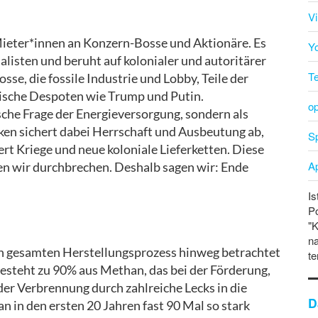
V
Mieter*innen an Konzern-Bosse und Aktionäre. Es
Y
listen und beruht auf kolonialer und autoritärer
T
se, die fossile Industrie und Lobby, Teile der
ische Despoten wie Trump und Putin.
o
ische Frage der Energieversorgung, sondern als
en sichert dabei Herrschaft und Ausbeutung ab,
Sp
ert Kriege und neue koloniale Lieferketten. Diese
A
en wir durchbrechen. Deshalb sagen wir: Ende
Is
P
"K
na
r den gesamten Herstellungsprozess hinweg betrachtet
te
esteht zu 90% aus Methan, das bei der Förderung,
er Verbrennung durch zahlreiche Lecks in die
D
 in den ersten 20 Jahren fast 90 Mal so stark