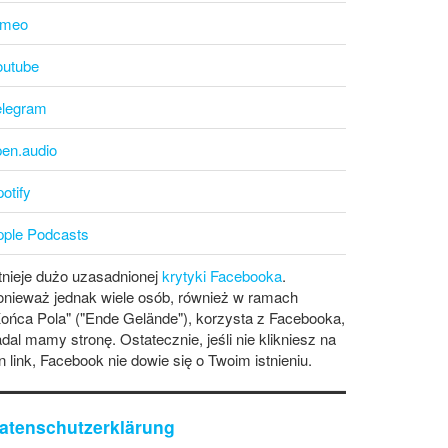
imeo
outube
elegram
pen.audio
otify
pple Podcasts
tnieje dużo uzasadnionej
krytyki Facebooka
.
onieważ jednak wiele osób, również w ramach
ońca Pola" ("Ende Gelände"), korzysta z Facebooka,
dal mamy stronę. Ostatecznie, jeśli nie klikniesz na
n link, Facebook nie dowie się o Twoim istnieniu.
atenschutzerklärung