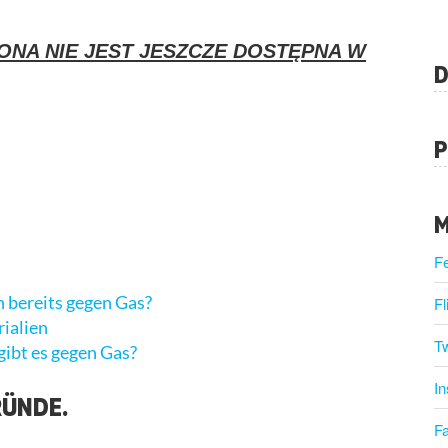
ONA NIE JEST JESZCZE DOSTĘPNA W
D
P
M
F
 bereits gegen Gas?
Fl
ialien
Tw
ibt es gegen Gas?
I
RÜNDE.
F