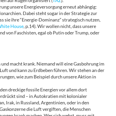
en auf Rügen organisiert (
TAZ
).
erung unsere Energieversorgung erneut abhängig:
onarchien. Dabei steht sogar in der Strategie zur
s sie ihre “Energie-Dominanz” strategisch nutzen,
hite House
, p.14). Wir wollen nicht, dass unsere
 von Faschisten, egal ob Putin oder Trump, oder
ch und macht krank. Niemand will eine Gasbohrung im
Luft und kann zu Erdbeben führen. Wir stehen an der
rungen, wie zum Beispiel durch unsere Aktion in
den dreckige fossile Energien vor allem dort
drückt sind – in Autokratien mit kolonialer
, Irak, in Russland, Argentinien, oder in den
askonzerne die Luft vergiften, die Menschen
zungen krank machen. Wer sich wehrt, muss mit