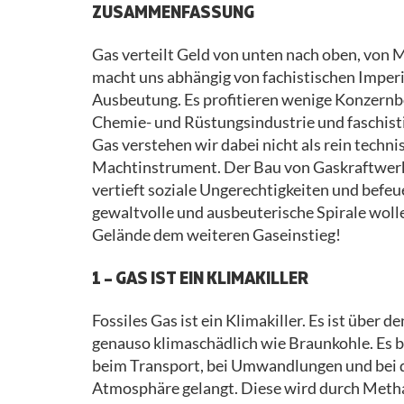
ZUSAMMENFASSUNG
Gas verteilt Geld von unten nach oben, von 
macht uns abhängig von fachistischen Imperia
Ausbeutung. Es profitieren wenige Konzernbos
Chemie- und Rüstungsindustrie und faschist
Gas verstehen wir dabei nicht als rein techn
Machtinstrument. Der Bau von Gaskraftwerk
vertieft soziale Ungerechtigkeiten und befeu
gewaltvolle und ausbeuterische Spirale woll
Gelände dem weiteren Gaseinstieg!
1 – GAS IST EIN KLIMAKILLER
Fossiles Gas ist ein Klimakiller. Es ist übe
genauso klimaschädlich wie Braunkohle. Es b
beim Transport, bei Umwandlungen und bei d
Atmosphäre gelangt. Diese wird durch Methan