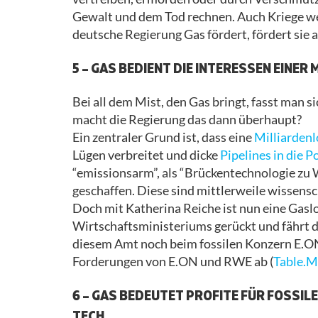
Gewalt und dem Tod rechnen. Auch Kriege we
deutsche Regierung Gas fördert, fördert sie 
5 – GAS BEDIENT DIE INTERESSEN EINER
Bei all dem Mist, den Gas bringt, fasst man
macht die Regierung das dann überhaupt?
Ein zentraler Grund ist, dass eine
Milliarden
Lügen verbreitet und dicke
Pipelines in die P
“emissionsarm”, als “Brückentechnologie zu W
geschaffen. Diese sind mittlerweile wissensch
Doch mit Katherina Reiche ist nun eine Gaslo
Wirtschaftsministeriums gerückt und fährt d
diesem Amt noch beim fossilen
K
onzern E.ON
Forderungen von E.ON und RWE ab (
Table.M
6 – GAS BEDEUTET PROFITE FÜR FOSSIL
TECH