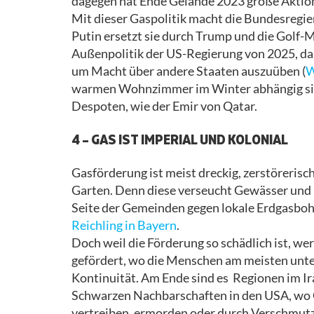
dagegen hat Ende Gelände 2023 große Aktion
Mit dieser Gaspolitik macht die Bundesregi
Putin ersetzt sie durch Trump und die Golf-M
Außenpolitik der US-Regierung von 2025, das
um Macht über andere Staaten auszuüben (
W
warmen Wohnzimmer im Winter abhängig sind
Despoten, wie der Emir von Qatar.
4 – GAS IST IMPERIAL UND KOLONIAL
Gasförderung ist meist dreckig, zerstöreris
Garten. Denn diese verseucht Gewässer und 
Seite der Gemeinden gegen lokale Erdgasboh
Reichling in Bayern
.
Doch weil die Förderung so schädlich ist, wer
gefördert, wo die Menschen am meisten unter
Kontinuität. Am Ende sind es Regionen im Iran
Schwarzen Nachbarschaften in den USA, wo G
vertreiben, ermorden oder durch Verschmut