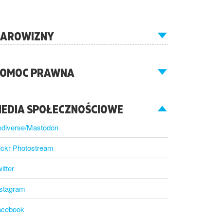
AROWIZNY
OMOC PRAWNA
EDIA SPOŁECZNOŚCIOWE
ediverse/Mastodon
ickr Photostream
itter
nstagram
acebook