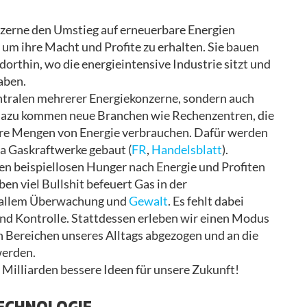
zerne den Umstieg auf erneuerbare Energien
 um ihre Macht und Profite zu erhalten. Sie bauen
dorthin, wo die energieintensive Industrie sitzt und
aben.
entralen mehrerer Energiekonzerne, sondern auch
 Dazu kommen neue Branchen wie Rechenzentren, die
are Mengen von Energie verbrauchen. Dafür werden
ra Gaskraftwerke gebaut (
FR
,
Handelsblatt
).
hren beispiellosen Hunger nach Energie und Profiten
en viel Bullshit befeuert Gas in der
r allem Überwachung und
Gewalt
. Es fehlt dabei
d Kontrolle. Stattdessen erleben wir einen Modus
n Bereichen unseres Alltags abgezogen und an die
werden.
Milliarden bessere Ideen für unsere Zukunft!
TECHNOLOGIE