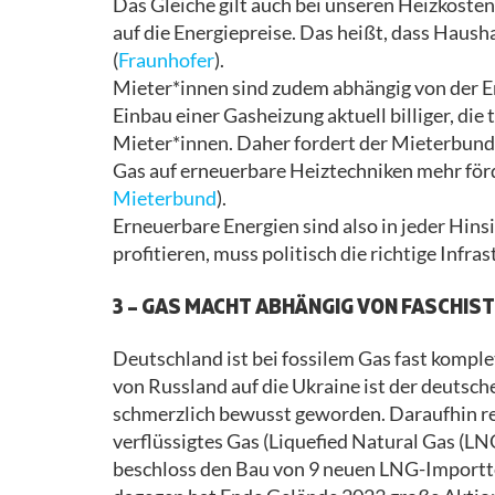
Das Gleiche gilt auch bei unseren Heizkoste
auf die Energiepreise. Das heißt, dass Hausha
(
Fraunhofer
).
Mieter*innen sind zudem abhängig von der En
Einbau einer Gasheizung aktuell billiger, die
Mieter*innen. Daher fordert der Mieterbund 
Gas auf erneuerbare Heiztechniken mehr förd
Mieterbund
).
Erneuerbare Energien sind also in jeder Hins
profitieren, muss politisch die richtige Infra
3 – GAS MACHT ABHÄNGIG VON FASCHIS
Deutschland ist bei fossilem Gas fast kompl
von Russland auf die Ukraine ist der deutsch
schmerzlich bewusst geworden. Daraufhin re
verflüssigtes Gas (Liquefied Natural Gas (LN
beschloss den Bau von 9 neuen LNG-Importt