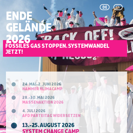
DE
EN
ENDE
GELÄNDE
2026
FOSSILES GAS STOPPEN. SYSTEMWANDEL
JETZT!
24. MAI-2. JUNI 2026
HAMMER KLIMACAMP
28.-30. MAI 2026
MASSENAKTION 2026
4. JULI 2026
AFD PARTEITAG WIDERSETZEN
13.-25. AUGUST 2026
SYSTEM CHANGE CAMP