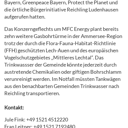
Bayern, Greenpeace Bayern, Protect the Planet und
die örtliche Bürgerinitiative Reichling Ludenhausen
aufgerufen hatten.
Das Konzerngeflechts um MFC Energy plant bereits
zehn weitere Gasbohrtürme in der Ammersee-Region
trotz der durch die Flora-Fauna-Habitat-Richtlinie
(FFH) geschützten Lech-Auen und des europäischen
Vogelschutzgebietes „Mittleres Lechtal“. Das
Trinkwassser der Gemeinde könnte jederzeit durch
austretende Chemikalien oder giftigen Bohrschlamm
verunreinigt werden. Im Notfall müssten Tankwägen
aus den benachbarten Gemeinden Trinkwasser nach
Reichling transportieren.
Kontakt:
Jule Fink: +49 1521 4512220
Fran Leitner: +49 1521 7192480