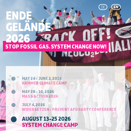
DE
EN
ENDE
GELÄNDE
2026
STOP FOSSIL GAS. SYSTEM CHANGE NOW!
MAY 24 - JUNE 2, 2026
HAMMER CLIMATE CAMP
MAY 28 - 30, 2026
MASS ACTION 2026
JULY 4, 2026
WIDERSETZEN - PREVENT AFD PARTY CONFERENCE
AUGUST 13-25 2026
SYSTEM CHANGE CAMP