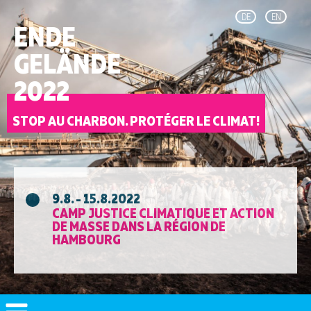
DE
EN
ENDE
GELÄNDE
2022
STOP AU CHARBON. PROTÉGER LE CLIMAT!
9.8. - 15.8.2022
CAMP JUSTICE CLIMATIQUE ET ACTION
DE MASSE DANS LA RÉGION DE
HAMBOURG