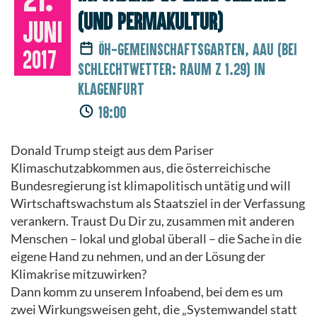
(und Permakultur)
Juni
ÖH-Gemeinschaftsgarten, AAU (Bei
2017
Schlechtwetter: Raum Z 1.29) in
Klagenfurt
18:00
Donald Trump steigt aus dem Pariser
Klimaschutzabkommen aus, die österreichische
Bundesregierung ist klimapolitisch untätig und will
Wirtschaftswachstum als Staatsziel in der Verfassung
verankern. Traust Du Dir zu, zusammen mit anderen
Menschen – lokal und global überall – die Sache in die
eigene Hand zu nehmen, und an der Lösung der
Klimakrise mitzuwirken?
Dann komm zu unserem Infoabend, bei dem es um
zwei Wirkungsweisen geht, die „Systemwandel statt