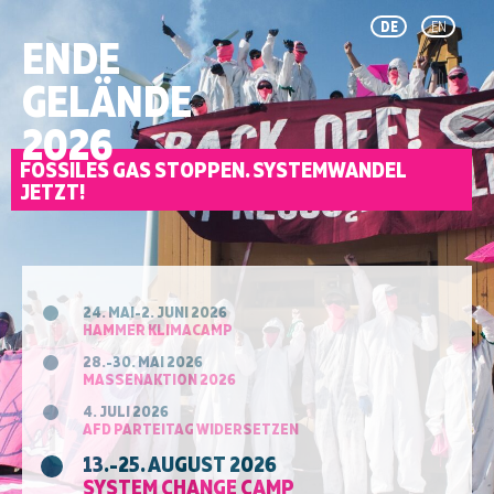
DE
EN
ENDE
GELÄNDE
2026
FOSSILES GAS STOPPEN. SYSTEMWANDEL
JETZT!
24. MAI-2. JUNI 2026
HAMMER KLIMACAMP
28.-30. MAI 2026
MASSENAKTION 2026
4. JULI 2026
AFD PARTEITAG WIDERSETZEN
13.-25. AUGUST 2026
SYSTEM CHANGE CAMP