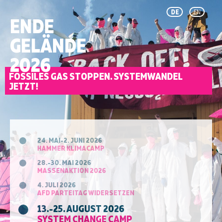
DE
EN
ENDE
GELÄNDE
2026
FOSSILES GAS STOPPEN. SYSTEMWANDEL
JETZT!
24. MAI-2. JUNI 2026
HAMMER KLIMACAMP
28.-30. MAI 2026
MASSENAKTION 2026
4. JULI 2026
AFD PARTEITAG WIDERSETZEN
13.-25. AUGUST 2026
SYSTEM CHANGE CAMP