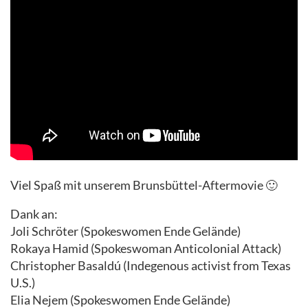
Viel Spaß mit unserem Brunsbüttel-Aftermovie 🙂
Dank an:
Joli Schröter (Spokeswomen Ende Gelände)
Rokaya Hamid (Spokeswoman Anticolonial Attack)
Christopher Basaldú (Indegenous activist from Texas
U.S.)
Elia Nejem (Spokeswomen Ende Gelände)