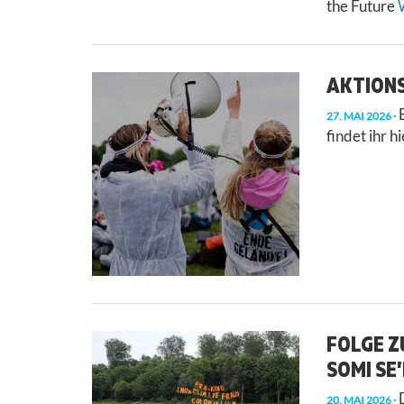
the Future
W
AKTIONS
B
27. MAI 2026
findet ihr hi
FOLGE Z
SOMI SE
D
20. MAI 2026