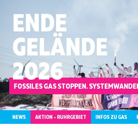
ENDE
GELÄNDE
2026
FOSSILES GAS STOPPEN. SYSTEMWANDEL
NEWS
AKTION – RUHRGEBIET
INFOS ZU GAS
ÜBERBLICK
KONTAKT
WER
LOKALE
AKTIONSRAHMEN
ANTIRASSISTISCH