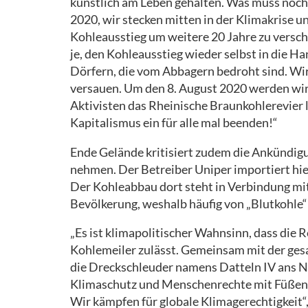
künstlich am Leben gehalten. Was muss noch p
2020, wir stecken mitten in der Klimakrise un
Kohleausstieg um weitere 20 Jahre zu versc
je, den Kohleausstieg wieder selbst in die H
Dörfern, die vom Abbagern bedroht sind. Wi
versauen. Um den 8. August 2020 werden wir
Aktivisten das Rheinische Braunkohlerevier l
Kapitalismus ein für alle mal beenden!“
Ende Gelände kritisiert zudem die Ankündigu
nehmen. Der Betreiber Uniper importiert hie
Der Kohleabbau dort steht in Verbindung m
Bevölkerung, weshalb häufig von „Blutkohle“ 
„Es ist klimapolitischer Wahnsinn, dass die
Kohlemeiler zulässt. Gemeinsam mit der ge
die Dreckschleuder namens Datteln IV ans 
Klimaschutz und Menschenrechte mit Füßen g
Wir kämpfen für globale Klimagerechtigkeit“,