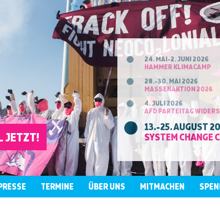
24. MAI-2. JUNI 2026
HAMMER KLIMACAMP
28.-30. MAI 2026
MASSENAKTION 2026
4. JULI 2026
AFD PARTEITAG WIDER
13.-25. AUGUST 2
 JETZT!
SYSTEM CHANGE 
PRESSE
TERMINE
ÜBER UNS
MITMACHEN
SPEN