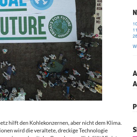
N
11
28
We
A
A
P
tz hilft den Kohlekonzernen, aber nicht dem Klima.
S
nen wird die veraltete, dreckige Technologie