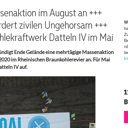
senaktion im August an +++
rdert zivilen Ungehorsam +++
W
ha
hlekraftwerk Datteln IV im Mai
Z
B
n
kündigt Ende Gelände eine mehrtägige Massenaktion
le
I
2020 im Rheinischen Braunkohlerevier an. Für Mai
tteln IV auf.
1
B