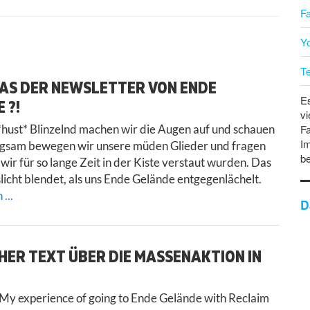
F
Y
T
DAS DER NEWSLETTER VON ENDE
Es
 ?!
vi
hust* Blinzelnd machen wir die Augen auf und schauen
Fa
Im
ngsam bewegen wir unsere müden Glieder und fragen
b
wir für so lange Zeit in der Kiste verstaut wurden. Das
slicht blendet, als uns Ende Gelände entgegenlächelt.
...
D
HER TEXT ÜBER DIE MASSENAKTION IN
My experience of going to Ende Gelände with Reclaim