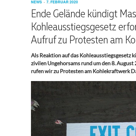
WIR
GRUPPEN
ISRAEL/PALÄSTINA
UND SOLIDARISCH
NEWS
7. FEBRUAR 2020
SIND
AKTIV
AUFRUF
PRESSESPIEGEL
Ende Gelände kündigt Mas
ARBEITSGRUPPEN
Kohleausstiegsgesetz erfo
SELBSTREFLEXION
ABLEISMUS
AKTIONSKONSENS
PRESSEMITTEILUNGEN
UND
Aufruf zu Protesten am Ko
BARRIEREN
KONTAKT
FAQ
UMGANG MIT
LEITFADEN
ANREISE
Als Reaktion auf das Kohleausstiegsgesetz 
SEXUALISIERTER
zivilen Ungehorsams rund um den 8. August 
GEWALT
RÜCKSCHAU
CAMP
rufen wir zu Protesten am Kohlekraftwerk Da
ISRAEL/PALÄSTINA
BARRIEREN
DURCHFLIESSEN
ANTIRASSISMUS
MOBIMATERIAL