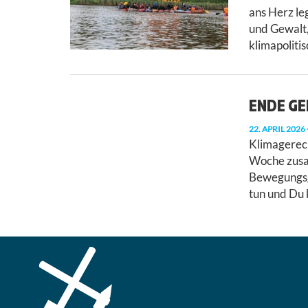
ans Herz le
und Gewalt,
klimapoliti
ENDE G
22. APRIL 2026
Klimagerec
Woche zusa
Bewegungsgr
tun und Du 