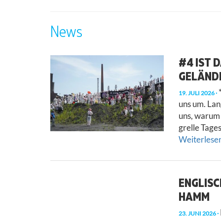
News
#4 IST 
GELÄNDE
*
19. JULI 2026
uns um. La
uns, warum 
grelle Tage
Weiterlesen 
ENGLISC
HAMM
23. JUNI 2026