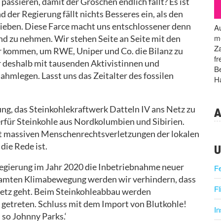
assieren, damit der Groschen endlich fällt? Es ist
d der Regierung fällt nichts Besseres ein, als den
hieben. Diese Farce macht uns entschlossener denn
Au
me
and zu nehmen. Wir stehen Seite an Seite mit den
Za
r kommen, um RWE, Uniper und Co. die Bilanz zu
fr
 deshalb mit tausenden Aktivistinnen und
Be
ahmlegen. Lasst uns das Zeitalter des fossilen
Ha
ng, das Steinkohlekraftwerk Datteln IV ans Netz zu
A
rfür Steinkohle aus Nordkolumbien und Sibirien.
it massiven Menschenrechtsverletzungen der lokalen
die Rede ist.
U
 Regierung im Jahr 2020 die Inbetriebnahme neuer
F
samten Klimabewegung werden wir verhindern, dass
Fl
Netz geht. Beim Steinkohleabbau werden
etreten. Schluss mit dem Import von Blutkohle!
I
 so Johnny Parks.‘