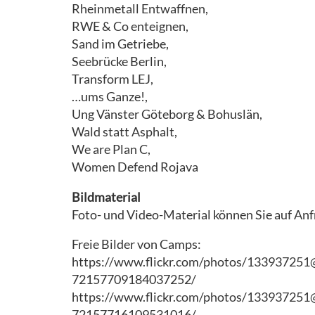
Rheinmetall Entwaffnen,
RWE & Co enteignen,
Sand im Getriebe,
Seebrücke Berlin,
Transform LEJ,
…ums Ganze!,
Ung Vänster Göteborg & Bohuslän,
Wald statt Asphalt,
We are Plan C,
Women Defend Rojava
Bildmaterial
Foto- und Video-Material können Sie auf A
Freie Bilder von Camps:
https://www.flickr.com/photos/13393725
72157709184037252/
https://www.flickr.com/photos/13393725
72157716109531016/