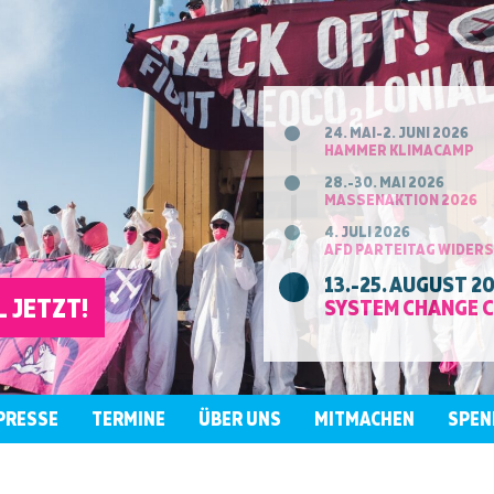
24. MAI-2. JUNI 2026
HAMMER KLIMACAMP
28.-30. MAI 2026
MASSENAKTION 2026
4. JULI 2026
AFD PARTEITAG WIDER
13.-25. AUGUST 2
 JETZT!
SYSTEM CHANGE 
PRESSE
TERMINE
ÜBER UNS
MITMACHEN
SPEN