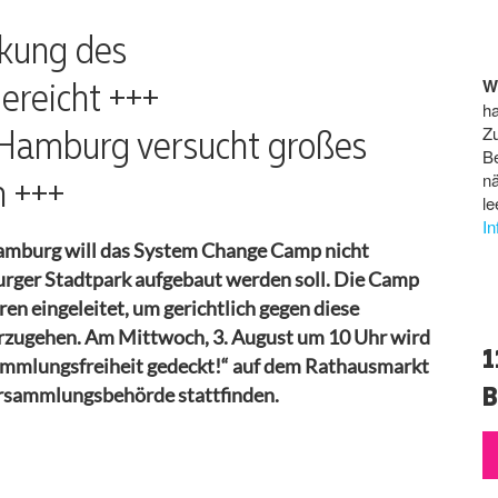
kung des
reicht +++
W
ha
Hamburg versucht großes
Z
B
n +++
n
le
I
amburg will das System Change Camp nicht
urger Stadtpark aufgebaut werden soll. Die Camp
en eingeleitet, um gerichtlich gegen diese
orzugehen.
Am Mittwoch, 3. August um 10 Uhr wird
1
sammlungsfreiheit gedeckt!“ auf dem Rathausmarkt
B
rsammlungsbehörde stattfinden.