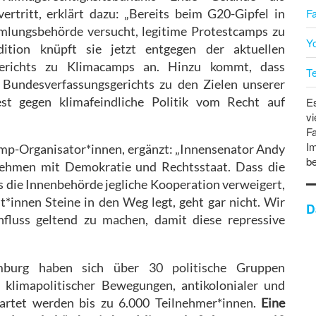
F
vertritt, erklärt dazu: „Bereits beim G20-Gipfel in
ungsbehörde versucht, legitime Protestcamps zu
Y
ition knüpft sie jetzt entgegen der aktuellen
gerichts zu Klimacamps an. Hinzu kommt, dass
T
Bundesverfassungsgerichts zu den Zielen unserer
st gegen klimafeindliche Politik vom Recht auf
Es
vi
Fa
Im
Camp-Organisator*innen, ergänzt: „Innensenator Andy
b
nehmen mit Demokratie und Rechtsstaat. Dass die
s die Innenbehörde jegliche Kooperation verweigert,
t*innen Steine in den Weg legt, geht gar nicht. Wir
D
nfluss geltend zu machen, damit diese repressive
urg haben sich über 30 politische Gruppen
klimapolitischer Bewegungen, antikolonialer und
wartet werden bis zu 6.000 Teilnehmer*innen.
Eine