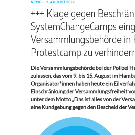
WIR
GRUPPEN
ISRAEL/PALÄSTINA
UND SOLIDARISCH
NEWS
1. AUGUST 2022
SIND
AKTIV
AUFRUF
PRESSESPIEGEL
+++ Klage gegen Beschrän
ARBEITSGRUPPEN
SystemChangeCamps einge
SELBSTREFLEXION
ABLEISMUS
AKTIONSKONSENS
PRESSEMITTEILUNGEN
UND
Versammlungsbehörde in 
BARRIEREN
KONTAKT
FAQ
Protestcamp zu verhinder
UMGANG MIT
LEITFADEN
ANREISE
SEXUALISIERTER
GEWALT
Die Versammlungsbehörde bei der Polizei H
RÜCKSCHAU
CAMP
zulassen, das vom 9. bis 15. August im Hamb
ISRAEL/PALÄSTINA
Organisator*innen haben heute ein Eilverfahr
BARRIEREN
Einschränkung der Versammlungsfreiheit v
DURCHFLIESSEN
unter dem Motto „Das ist alles von der Ver
eine Kundgebung gegen den Bescheid der Ve
ANTIRASSISMUS
MOBIMATERIAL