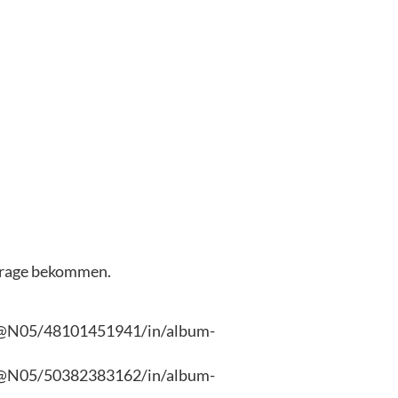
nfrage bekommen.
1@N05/48101451941/in/album-
1@N05/50382383162/in/album-