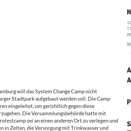
N
11
28
We
A
A
amburg will das System Change Camp nicht
urger Stadtpark aufgebaut werden soll. Die Camp
P
en eingeleitet, um gerichtlich gegen diese
orzugehen. Die Versammlungsbehörde hatte mit
rotestcamp sei an einen anderen Ort zu verlegen und
S
en in Zelten, die Versorgung mit Trinkwasser und