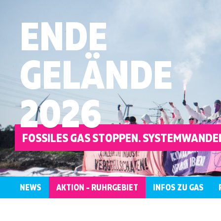
ENDE
GELÄNDE
2026
FOSSILES GAS STOPPEN. SYSTEMWANDEL
NEWS
AKTION – RUHRGEBIET
INFOS ZU GAS
ÜBERBLICK
KONTAKT
WER
LOKALE
AKTIONSRAHMEN
ANTIRASSISTISCH