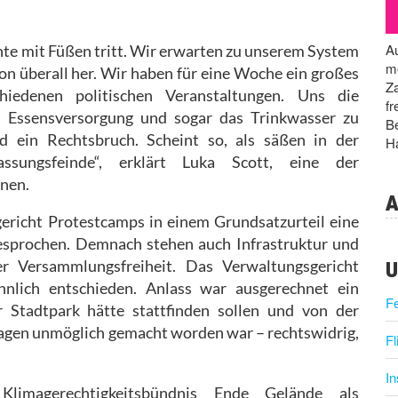
Au
hte mit Füßen tritt. Wir erwarten zu unserem System
me
überall her. Wir haben für eine Woche ein großes
Za
hiedenen politischen Veranstaltungen. Uns die
fr
n, Essensversorgung und sogar das Trinkwasser zu
Be
d ein Rechtsbruch. Scheint so, als säßen in der
Ha
ssungsfeinde“, erklärt Luka Scott, eine der
nnen.
A
gericht Protestcamps in einem Grundsatzurteil eine
esprochen. Demnach stehen auch Infrastruktur und
U
r Versammlungsfreiheit. Das Verwaltungsgericht
lich entschieden. Anlass war ausgerechnet ein
F
 Stadtpark hätte stattfinden sollen und von der
agen unmöglich gemacht worden war – rechtswidrig,
Fl
I
Klimagerechtigkeitsbündnis Ende Gelände als