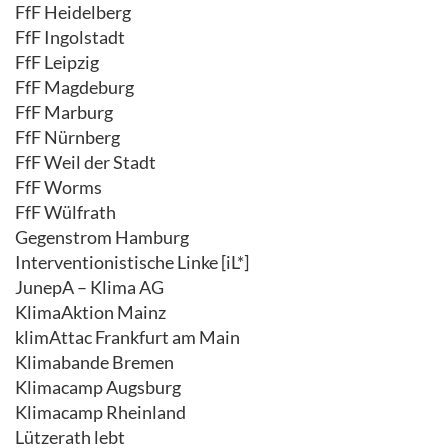
FfF Heidelberg
FfF Ingolstadt
FfF Leipzig
FfF Magdeburg
FfF Marburg
FfF Nürnberg
FfF Weil der Stadt
FfF Worms
FfF Wülfrath
Gegenstrom Hamburg
Interventionistische Linke [iL*]
JunepA – Klima AG
KlimaAktion Mainz
klimAttac Frankfurt am Main
Klimabande Bremen
Klimacamp Augsburg
Klimacamp Rheinland
Lützerath lebt