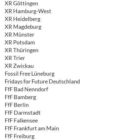
XR Göttingen
XR Hamburg-West
XR Heidelberg
XR Magdeburg
XR Münster
XR Potsdam
XR Thüringen
XR Trier
XR Zwickau
Fossil Free Lüneburg
Fridays for Future Deutschland
FfF Bad Nenndorf
FfF Bamberg
FfF Berlin
FfF Darmstadt
FfF Falkensee
FfF Frankfurt am Main
FfF Freiburg