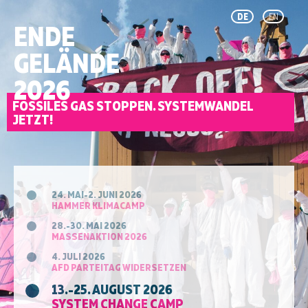
DE
EN
ENDE
GELÄNDE
2026
FOSSILES GAS STOPPEN. SYSTEMWANDEL
JETZT!
24. MAI-2. JUNI 2026
HAMMER KLIMACAMP
28.-30. MAI 2026
MASSENAKTION 2026
4. JULI 2026
AFD PARTEITAG WIDERSETZEN
13.-25. AUGUST 2026
SYSTEM CHANGE CAMP