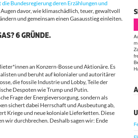
 die Bundesregierung deren Erzählungen und
S
 Augen davor, wie klimaschädlich, teuer, gewaltvoll
r ändern und gemeinsam einen Gasausstieg einleiten.
GAS? 6 GRÜNDE.
Au
me
Za
fr
Be
Mieter*innen an Konzern-Bosse und Aktionäre. Es
Ha
listen und beruht auf kolonialer und autoritärer
se, die fossile Industrie und Lobby, Teile der
A
ische Despoten wie Trump und Putin.
ische Frage der Energieversorgung, sondern als
en sichert dabei Herrschaft und Ausbeutung ab,
U
ert Kriege und neue koloniale Lieferketten. Diese
en wir durchbrechen. Deshalb sagen wir: Ende
F
Fl