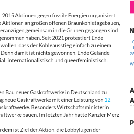
t 2015 Aktionen gegen fossile Energien organisiert.
e Aktionen an großen offenen Braunkohletagebauen,
N
eranzügen gemeinsam in die Gruben gegangen sind
 genommen haben. Seit 2021 protestiert Ende
 wollen, dass der Kohleausstieg einfach zu einem
11
d. Denn damit ist nichts gewonnen. Ende Gelände
28
nial, internationalistisch und queerfeministisch.
We
A
den Bau neuer Gaskraftwerke in Deutschland zu
A
ng neue Gaskraftwerke mit einer Leistung von
12
askraftwerke. Besonders Wirtschaftsministerin
aftwerke bauen. Im letzten Jahr hatte Kanzler Merz
P
dem ist Ziel der Aktion, die Lobbylügen der