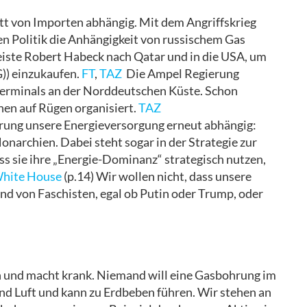
ett von Importen abhängig. Mit dem Angriffskrieg
en Politik die Anhängigkeit von russischem Gas
iste Robert Habeck nach Qatar und in die USA, um
G)) einzukaufen.
FT
,
TAZ
Die Ampel Regierung
erminals an der Norddeutschen Küste. Schon
en auf Rügen organisiert.
TAZ
erung unsere Energieversorgung erneut abhängig:
onarchien. Dabei steht sogar in der Strategie zur
s sie ihre „Energie-Dominanz“ strategisch nutzen,
hite House
(p.14) Wir wollen nicht, dass unsere
 von Faschisten, egal ob Putin oder Trump, oder
ch und macht krank. Niemand will eine Gasbohrung im
nd Luft und kann zu Erdbeben führen. Wir stehen an