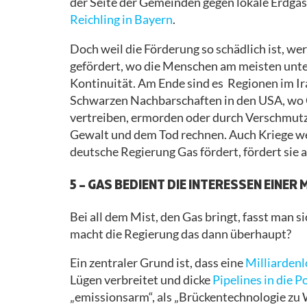
der Seite der Gemeinden gegen lokale Erdgas
Reichling in Bayern
.
Doch weil die Förderung so schädlich ist, wer
gefördert, wo die Menschen am meisten unter
Kontinuität. Am Ende sind es Regionen im Iran
Schwarzen Nachbarschaften in den USA, wo G
vertreiben, ermorden oder durch Verschmut
Gewalt und dem Tod rechnen. Auch Kriege we
deutsche Regierung Gas fördert, fördert sie 
5 – GAS BEDIENT DIE INTERESSEN EINER
Bei all dem Mist, den Gas bringt, fasst man
macht die Regierung das dann überhaupt?
Ein zentraler Grund ist, dass eine
Milliarden
Lügen verbreitet und dicke
Pipelines in die P
„emissionsarm“, als „Brückentechnologie zu W