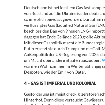
Deutschland ist bei fossilem Gas fast kompl
von Russland auf die Ukraine ist der deutsch
schmerzlich bewusst geworden. Daraufhin re
verflüssigtes Gas (Liquified Natural Gas (LN
beschloss den Bau von 9 neuen LNG-Importt
dagegen hat Ende Gelände 2023 große Aktion
Mit dieser Gaspolitik macht die Bundesregi
Putin ersetzt sie durch Trump und die Golf-M
Außenpolitik der US-Regierung von 2025, das
um Macht über andere Staaten auszuüben.
W
warmen Wohnzimmer im Winter abhängig sind
Despoten, wie der Emir von Qatar.
4 – GAS IST IMPERIAL UND KOLONIAL
Gasförderung ist meist dreckig, zerstöreris
Hinterhof. Denn diese verseucht Gewässer u