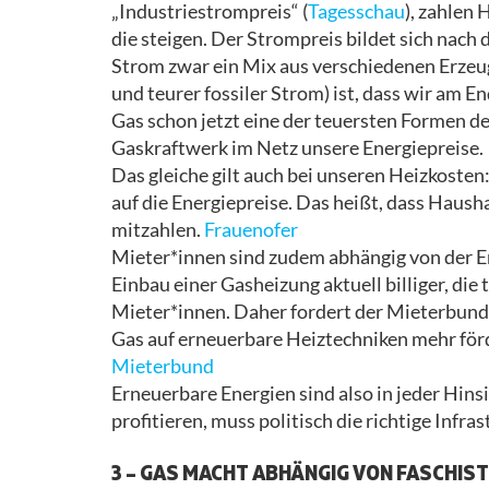
„Industriestrompreis“ (
Tagesschau
), zahlen
die steigen. Der Strompreis bildet sich nach
Strom zwar ein Mix aus verschiedenen Erzeu
und teurer fossiler Strom) ist, dass wir am En
Gas schon jetzt eine der teuersten Formen d
Gaskraftwerk im Netz unsere Energiepreise.
Das gleiche gilt auch bei unseren Heizkoste
auf die Energiepreise. Das heißt, dass Hausha
mitzahlen.
Frauenofer
Mieter*innen sind zudem abhängig von der En
Einbau einer Gasheizung aktuell billiger, die
Mieter*innen. Daher fordert der Mieterbund 
Gas auf erneuerbare Heiztechniken mehr förd
Mieterbund
Erneuerbare Energien sind also in jeder Hins
profitieren, muss politisch die richtige Infr
3 – GAS MACHT ABHÄNGIG VON FASCHIS