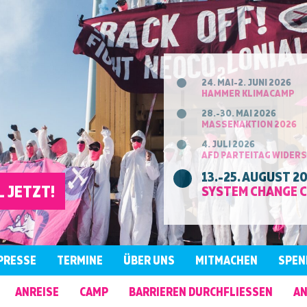
24. MAI-2. JUNI 2026
HAMMER KLIMACAMP
28.-30. MAI 2026
MASSENAKTION 2026
4. JULI 2026
AFD PARTEITAG WIDER
13.-25. AUGUST 2
 JETZT!
SYSTEM CHANGE 
PRESSE
TERMINE
ÜBER UNS
MITMACHEN
SPEN
ANREISE
CAMP
BARRIEREN DURCHFLIESSEN
AN