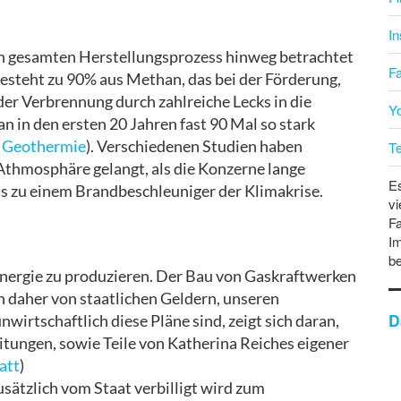
I
r den gesamten Herstellungsprozess hinweg betrachtet
F
esteht zu 90% aus Methan, das bei der Förderung,
er Verbrennung durch zahlreiche Lecks in die
Y
 in den ersten 20 Jahren fast 90 Mal so stark
 Geothermie
). Verschiedenen Studien haben
T
Athmosphäre gelangt, als die Konzerne lange
Es
s zu einem Brandbeschleuniger der Klimakrise.
vi
Fa
Im
b
Energie zu produzieren. Der Bau von Gaskraftwerken
en daher von staatlichen Geldern, unseren
D
wirtschaftlich diese Pläne sind, zeigt sich daran,
tungen, sowie Teile von Katherina Reiches eigener
att
)
usätzlich vom Staat verbilligt wird zum