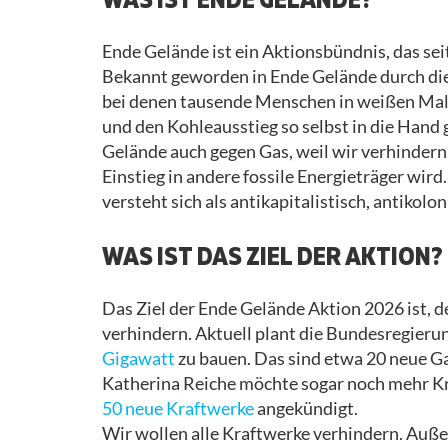
Ende Gelände ist ein Aktionsbündnis, das sei
Bekannt geworden in Ende Gelände durch di
bei denen tausende Menschen in weißen Mal
und den Kohleausstieg so selbst in die Hand
Gelände auch gegen Gas, weil wir verhindern
Einstieg in andere fossile Energieträger wir
versteht sich als antikapitalistisch, antikolo
WAS IST DAS ZIEL DER AKTION?
Das Ziel der Ende Gelände Aktion 2026 ist, 
verhindern. Aktuell plant die Bundesregieru
Gigawatt
zu bauen. Das sind etwa 20 neue G
Katherina Reiche möchte sogar noch mehr Kr
50 neue Kraftwerke
angekündigt.
Wir wollen alle Kraftwerke verhindern. Außer