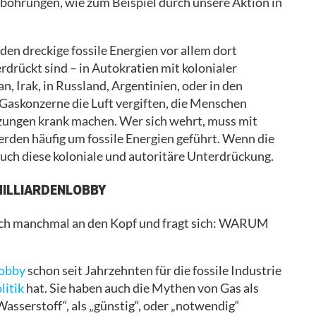
bohrungen, wie zum Beispiel durch unsere Aktion in
den dreckige fossile Energien vor allem dort
drückt sind – in Autokratien mit kolonialer
, Irak, in Russland, Argentinien, oder in den
askonzerne die Luft vergiften, die Menschen
zungen krank machen. Wer sich wehrt, muss mit
rden häufig um fossile Energien geführt. Wenn die
auch diese koloniale und autoritäre Unterdrückung.
 MILLIARDENLOBBY
 sich manchmal an den Kopf und fragt sich: WARUM
lobby
schon seit Jahrzehnten für die fossile Industrie
olitik
hat. Sie haben auch die Mythen von Gas als
asserstoff“, als „günstig“, oder „notwendig“