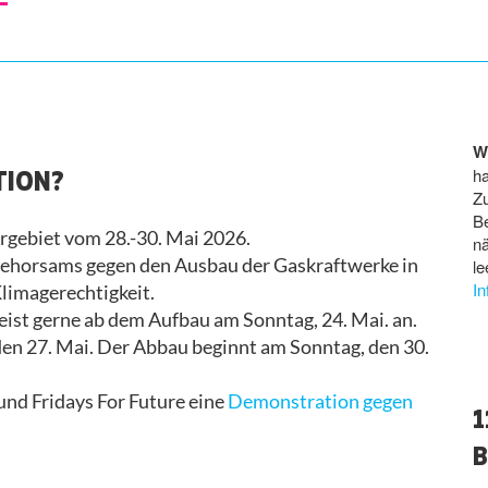
W
TION?
ha
Z
B
hrgebiet vom 28.-30. Mai 2026.
n
ngehorsams gegen den Ausbau der Gaskraftwerke in
le
I
Klimagerechtigkeit.
Reist gerne ab dem Aufbau am Sonntag, 24. Mai. an.
n 27. Mai. Der Abbau beginnt am Sonntag, den 30.
d Fridays For Future eine
Demonstration gegen
1
B