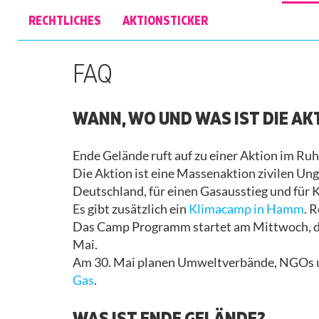
WIR
GRUPPEN
UND SOLIDARISCH
SIND
AKTIV
RECHTLICHES
PRESSESPIEGEL
AKTIONSTICKER
ARBEITSGRUPPEN
SELBSTREFLEXION
ABLEISMUS
PRESSEMITTEILUNGEN
AKTIONSRAHMEN
FAQ
UND
ISRAEL/PALÄSTINA
BARRIEREN
KONTAKT
WANN, WO UND WAS IST DIE AK
UMGANG MIT
LEITFADEN
SEXUALISIERTER
Ende Gelände ruft auf zu einer Aktion im Ru
GEWALT
RÜCKSCHAU
Die Aktion ist eine Massenaktion zivilen U
Deutschland, für einen Gasausstieg und für 
ISRAEL/PALÄSTINA
Es gibt zusätzlich ein
Klimacamp
in Hamm
. 
Das Camp Programm startet am Mittwoch, de
Mai.
Am 30. Mai planen Umweltverbände, NGOs un
Gas
.
WAS IST ENDE GELÄNDE?