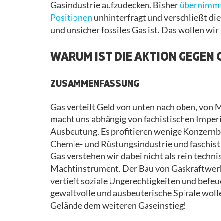
Gasindustrie aufzudecken. Bisher
übernimmt
Positionen
unhinterfragt und verschließt die
und unsicher fossiles Gas ist. Das wollen wi
WARUM IST DIE AKTION GEGEN 
ZUSAMMENFASSUNG
Gas verteilt Geld von unten nach oben, von 
macht uns abhängig von fachistischen Imperia
Ausbeutung. Es profitieren wenige Konzernbos
Chemie- und Rüstungsindustrie und faschist
Gas verstehen wir dabei nicht als rein techn
Machtinstrument. Der Bau von Gaskraftwerk
vertieft soziale Ungerechtigkeiten und befeu
gewaltvolle und ausbeuterische Spirale woll
Gelände dem weiteren Gaseinstieg!