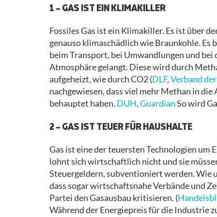
1 – GAS IST EIN KLIMAKILLER
Fossiles Gas ist ein Klimakiller. Es ist übe
genauso klimaschädlich wie Braunkohle. Es b
beim Transport, bei Umwandlungen und bei d
Atmosphäre gelangt. Diese wird durch Methan
aufgeheizt, wie durch CO2 (
DLF
,
Verband der
nachgewiesen, dass viel mehr Methan in die 
behauptet haben.
DUH
,
Guardian
So wird Ga
2 – GAS IST TEUER FÜR HAUSHALTE
Gas ist eine der teuersten Technologien um 
lohnt sich wirtschaftlich nicht und sie müss
Steuergeldern, subventioniert werden. Wie un
dass sogar wirtschaftsnahe Verbände und Zei
Partei den Gasausbau kritisieren. (
Handelsbl
Während der Energiepreis für die Industrie z