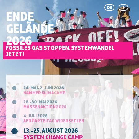
DE
EN
ENDE
GELÄNDE
2026
FOSSILES GAS STOPPEN. SYSTEMWANDEL
JETZT!
24. MAI-2. JUNI 2026
HAMMER KLIMACAMP
28.-30. MAI 2026
MASSENAKTION 2026
4. JULI 2026
AFD PARTEITAG WIDERSETZEN
13.-25. AUGUST 2026
SYSTEM CHANGE CAMP