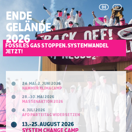
DE
EN
ENDE
GELÄNDE
2026
FOSSILES GAS STOPPEN. SYSTEMWANDEL
JETZT!
24. MAI-2. JUNI 2026
HAMMER KLIMACAMP
28.-30. MAI 2026
MASSENAKTION 2026
4. JULI 2026
AFD PARTEITAG WIDERSETZEN
13.-25. AUGUST 2026
SYSTEM CHANGE CAMP