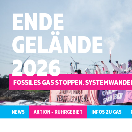
ENDE
GELÄNDE
2026
FOSSILES GAS STOPPEN. SYSTEMWANDEL
NEWS
AKTION – RUHRGEBIET
INFOS ZU GAS
ÜBERBLICK
KONTAKT
WER
LOKALE
AKTIONSRAHMEN
ANTIRASSISTISCH