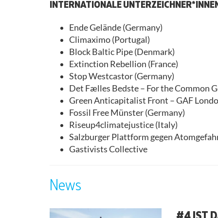
INTERNATIONALE UNTERZEICHNER*INNE
Ende Gelände (Germany)
Climaximo (Portugal)
Block Baltic Pipe (Denmark)
Extinction Rebellion (France)
Stop Westcastor (Germany)
Det Fælles Bedste – For the Common 
Green Anticapitalist Front – GAF Lond
Fossil Free Münster (Germany)
Riseup4climatejustice (Italy)
Salzburger Plattform gegen Atomgefahr
Gastivists Collective
News
#4 IST 