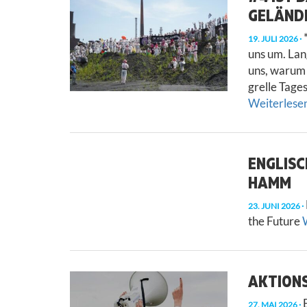
GELÄNDE
*
19. JULI 2026
uns um. La
uns, warum 
grelle Tage
Weiterlesen 
ENGLISC
HAMM
23. JUNI 2026
the Future
W
AKTIONS
B
27. MAI 2026