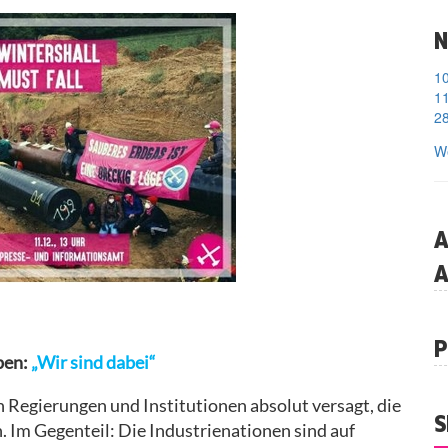
N
11
28
We
A
A
P
pen:
„Wir sind dabei“
Regierungen und Institutionen absolut versagt, die
S
. Im Gegenteil: Die Industrienationen sind auf