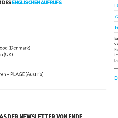
N DES
ENGLISCHEN AUFRUFS
F
Y
T
Es
vi
Good (Denmark)
Fa
on (UK)
Im
b
en – PLAGE (Austria)
D
DAS DER NEWSLETTER VON ENDE