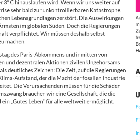
 3° C hinauslaufen wird. Wenn wir uns weiter auf
rise sehr bald zur unkontrollierbaren Katastrophe.
Au
ichen Lebensgrundlagen zerstört. Die Auswirkungen
me
 Ärmsten im globalen Süden. Doch die Regierungen
Za
aft verpflichtet. Wir müssen deshalb selbst
fr
zu machen.
Be
Ha
estag des Paris-Abkommens und inmitten von
len und dezentralen Aktionen zivilen Ungehorsams
A
ls deutliches Zeichen: Die Zeit, auf die Regierungen
 Klima-Aufstand, der die Macht der fossilen Industrie
leitet. Die Verursachenden müssen für die Schäden
U
szwang brauchen wir eine Gesellschaft, die die
 ein „Gutes Leben“ für alle weltweit ermöglicht.
F
Fl
I