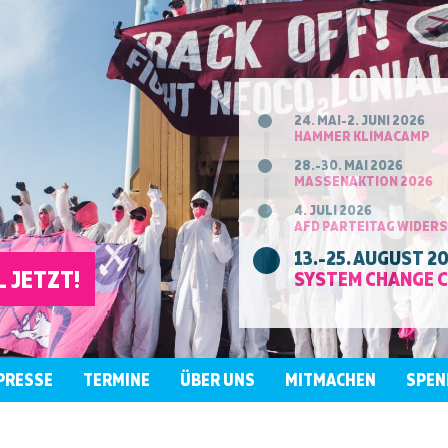
24. MAI-2. JUNI 2026
HAMMER KLIMACAMP
28.-30. MAI 2026
MASSENAKTION 2026
4. JULI 2026
AFD PARTEITAG WIDER
13.-25. AUGUST 2
 JETZT!
SYSTEM CHANGE 
PRESSE
TERMINE
ÜBER UNS
MITMACHEN
SPEN