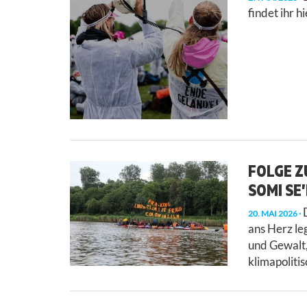
findet ihr hi
FOLGE Z
SOMI SE
D
20. MAI 2026
ans Herz le
und Gewalt,
klimapoliti