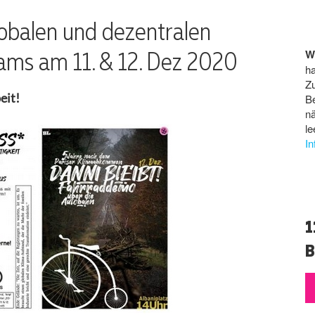
lobalen und dezentralen
ams am 11. & 12. Dez 2020
W
ha
Z
eit!
B
n
le
I
1
B