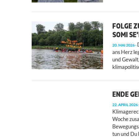
FOLGE Z
SOMI SE
D
20. MAI 2026
ans Herz le
und Gewalt,
klimapoliti
ENDE G
22. APRIL 2026
Klimagerec
Woche zusa
Bewegungsgr
tun und Du 