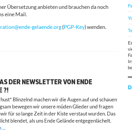
F
cher Übersetzung anbieten und brauchen da noch
s eine Mail.
Y
ration@ende-gelaende.org
(
PGP-Key
) wenden.
T
Es
vi
Fa
Im
b
DAS DER NEWSLETTER VON ENDE
D
 ?!
hust* Blinzelnd machen wir die Augen auf und schauen
ngsam bewegen wir unsere müden Glieder und fragen
wir für so lange Zeit in der Kiste verstaut wurden. Das
slicht blendet, als uns Ende Gelände entgegenlächelt.
...