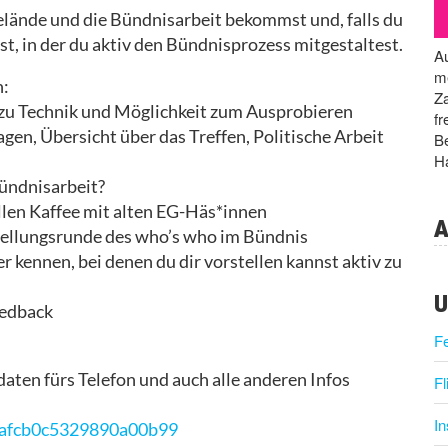
 Gelände und die Bündnisarbeit bekommst und, falls du
st, in der du aktiv den Bündnisprozess mitgestaltest.
Au
me
n:
Za
n zu Technik und Möglichkeit zum Ausprobieren
fr
gen, Übersicht über das Treffen, Politische Arbeit
Be
Ha
Bündnisarbeit?
llen Kaffee mit alten EG-Häs*innen
A
tellungsrunde des who’s who im Bündnis
 kennen, bei denen du dir vorstellen kannst aktiv zu
U
eedback
F
aten fürs Telefon und auch alle anderen Infos
Fl
I
66afcb0c5329890a00b99