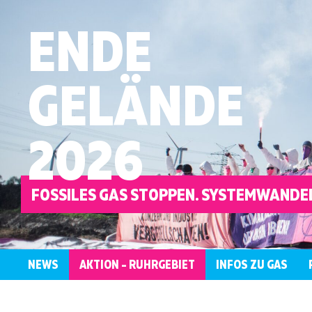
ENDE
GELÄNDE
2026
FOSSILES GAS STOPPEN. SYSTEMWANDEL
NEWS
AKTION – RUHRGEBIET
INFOS ZU GAS
ÜBERBLICK
KONTAKT
WER
LOKALE
AKTIONSRAHMEN
ANTIRASSISTISCH