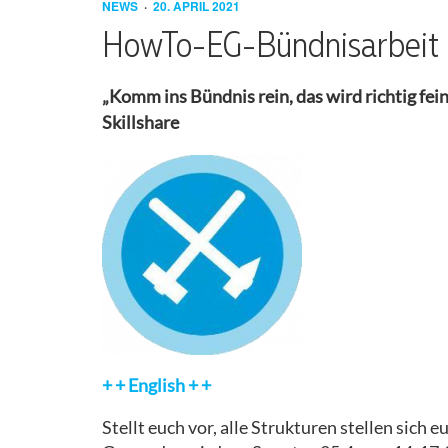
WIR
GRUPPEN
ISRAEL/PALÄSTINA
UND SOLIDARISCH
NEWS
20. APRIL 2021
SIND
AKTIV
AUFRUF
PRESSESPIEGEL
HowTo-EG-Bündnisarbeit
ARBEITSGRUPPEN
SELBSTREFLEXION
ABLEISMUS
AKTIONSKONSENS
PRESSEMITTEILUNGEN
„Komm ins Bündnis rein, das wird richtig fei
UND
Skillshare
BARRIEREN
KONTAKT
FAQ
UMGANG MIT
LEITFADEN
ANREISE
SEXUALISIERTER
GEWALT
RÜCKSCHAU
CAMP
ISRAEL/PALÄSTINA
BARRIEREN
DURCHFLIESSEN
ANTIRASSISMUS
+ + English + +
MOBIMATERIAL
Stellt euch vor, alle Strukturen stellen sich 