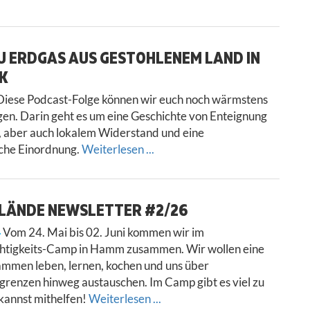
U ERDGAS AUS GESTOHLENEM LAND IN
’K
iese Podcast-Folge können wir euch noch wärmstens
gen. Darin geht es um eine Geschichte von Enteignung
 aber auch lokalem Widerstand und eine
sche Einordnung.
Weiterlesen ...
ELÄNDE NEWSLETTER #2/26
Vom 24. Mai bis 02. Juni kommen wir im
htigkeits-Camp in Hamm zusammen. Wir wollen eine
mmen leben, lernen, kochen und uns über
enzen hinweg austauschen. Im Camp gibt es viel zu
kannst mithelfen!
Weiterlesen ...