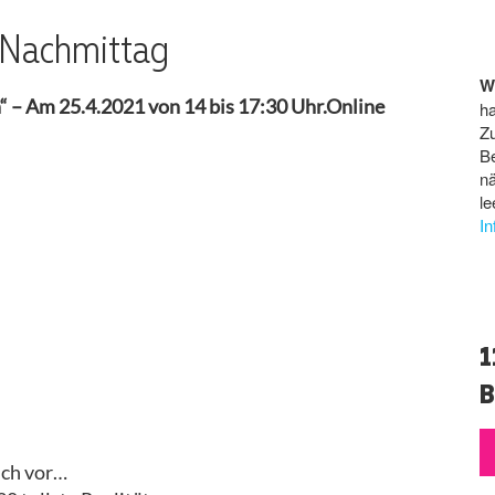
 Nachmittag
W
n“ – Am 25.4.2021 von 14 bis 17:30 Uhr.Online
ha
Z
B
n
le
I
1
B
euch vor…