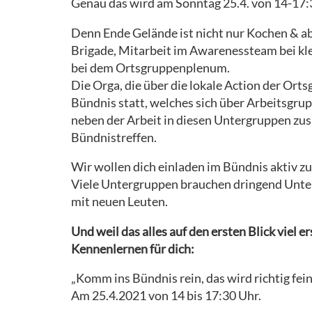
Genau das wird am Sonntag 25.4. von 14-17:30
HELFEN
Denn Ende Gelände ist nicht nur Kochen & 
RECHTLICHES
Brigade, Mitarbeit im Awarenessteam bei kl
bei dem Ortsgruppenplenum.
AKTIONSTICKER
Die Orga, die über die lokale Action der Ort
Bündnis statt, welches sich über Arbeitsgru
neben der Arbeit in diesen Untergruppen z
Bündnistreffen.
Wir wollen dich einladen im Bündnis aktiv z
Viele Untergruppen brauchen dringend Unte
mit neuen Leuten.
Und weil das alles auf den ersten Blick viel 
Kennenlernen für dich:
„Komm ins Bündnis rein, das wird richtig fein
Am 25.4.2021 von 14 bis 17:30 Uhr.