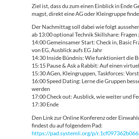
Ziel ist, dass du zum einen Einblick in Ende
magst, direkt eine AG oder Kleingruppe finde
Der Nachmittag soll dabei wie folgt aussehe
ab 13:00 optional Technik Skillshare: Frage
14:00 Gemeinsamer Start: Check in, Basic Fra
von EG, Ausblick aufs EG Jahr
14:30 Inside Bündnis: Wie funktioniert die 
15:15 Pause & Ask a Rabbit: Auf einen virtue
15:30 AGen, Kleingruppen, Taskforces: Vors
16:00 Speed Dating: Lerne die Gruppen besser
werden
17:00 Check out: Ausblick, wie weiter und F
17:30 Ende
Den Link zur Online Konferenz oder Einwahld
findest du auf folgendem Pad:
https://pad.systemli.org/p/r.1cf097362b0