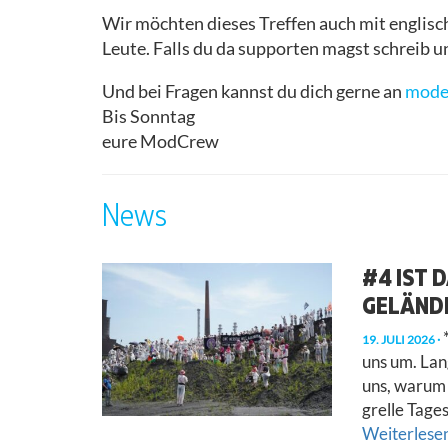
Wir möchten dieses Treffen auch mit englis
Leute. Falls du da supporten magst schreib un
Und bei Fragen kannst du dich gerne an
mode
Bis Sonntag
eure ModCrew
News
#4 IST 
GELÄNDE
*
19. JULI 2026
uns um. La
uns, warum 
grelle Tage
Weiterlesen 