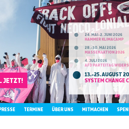
24. MAI-2. JUNI 2026
HAMMER KLIMACAMP
28.-30. MAI 2026
MASSENAKTION 2026
4. JULI 2026
AFD PARTEITAG WIDER
13.-25. AUGUST 2
 JETZT!
SYSTEM CHANGE 
PRESSE
TERMINE
ÜBER UNS
MITMACHEN
SPEN