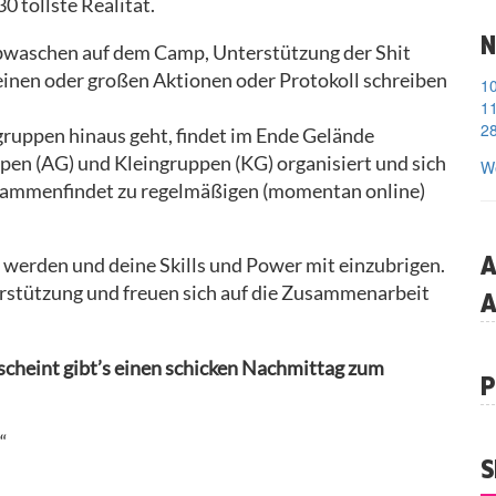
 tollste Realität.
N
abwaschen auf dem Camp, Unterstützung der Shit
einen oder großen Aktionen oder Protokoll schreiben
11
28
sgruppen hinaus geht, findet im Ende Gelände
ppen (AG) und Kleingruppen (KG) organisiert und sich
We
usammenfindet zu regelmäßigen (momentan online)
A
u werden und deine Skills und Power mit einzubrigen.
rstützung und freuen sich auf die Zusammenarbeit
A
erscheint gibt’s einen schicken Nachmittag zum
P
“
S