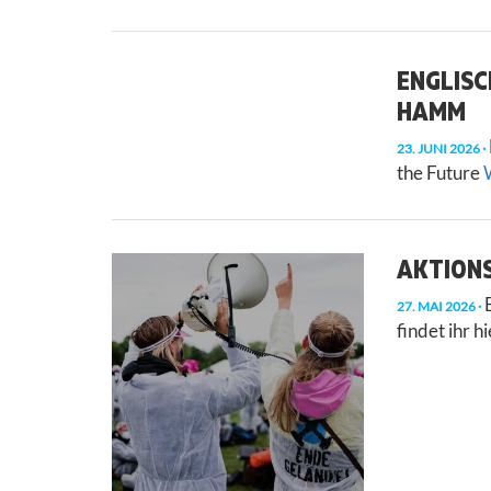
ENGLISC
HAMM
23. JUNI 2026
the Future
W
AKTIONS
B
27. MAI 2026
findet ihr hi