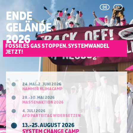
DE
EN
ENDE
GELÄNDE
2026
FOSSILES GAS STOPPEN. SYSTEMWANDEL
JETZT!
24. MAI-2. JUNI 2026
HAMMER KLIMACAMP
28.-30. MAI 2026
MASSENAKTION 2026
4. JULI 2026
AFD PARTEITAG WIDERSETZEN
13.-25. AUGUST 2026
SYSTEM CHANGE CAMP