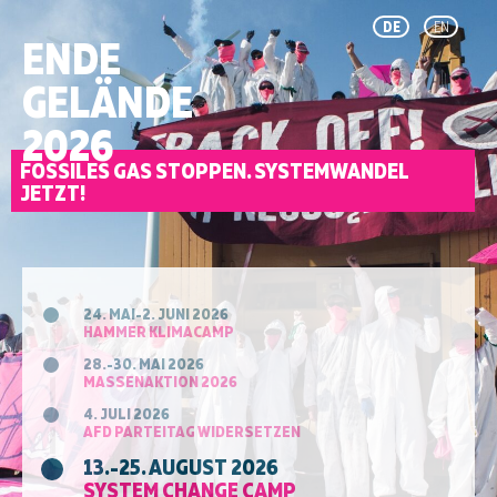
DE
EN
ENDE
GELÄNDE
2026
FOSSILES GAS STOPPEN. SYSTEMWANDEL
JETZT!
24. MAI-2. JUNI 2026
HAMMER KLIMACAMP
28.-30. MAI 2026
MASSENAKTION 2026
4. JULI 2026
AFD PARTEITAG WIDERSETZEN
13.-25. AUGUST 2026
SYSTEM CHANGE CAMP