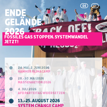
DE
EN
ENDE
GELÄNDE
2026
FOSSILES GAS STOPPEN. SYSTEMWANDEL
JETZT!
24. MAI-2. JUNI 2026
HAMMER KLIMACAMP
28.-30. MAI 2026
MASSENAKTION 2026
4. JULI 2026
AFD PARTEITAG WIDERSETZEN
13.-25. AUGUST 2026
SYSTEM CHANGE CAMP