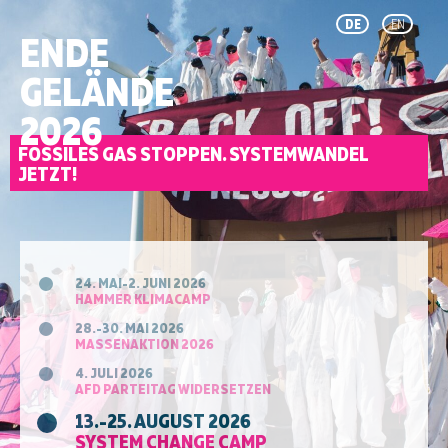
DE
EN
ENDE
GELÄNDE
2026
FOSSILES GAS STOPPEN. SYSTEMWANDEL
JETZT!
24. MAI-2. JUNI 2026
HAMMER KLIMACAMP
28.-30. MAI 2026
MASSENAKTION 2026
4. JULI 2026
AFD PARTEITAG WIDERSETZEN
13.-25. AUGUST 2026
SYSTEM CHANGE CAMP