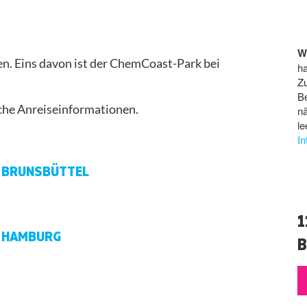
W
en. Eins davon ist der ChemCoast-Park bei
ha
Z
B
iche Anreiseinformationen.
n
le
I
OS BRUNSBÜTTEL
1
OS HAMBURG
B