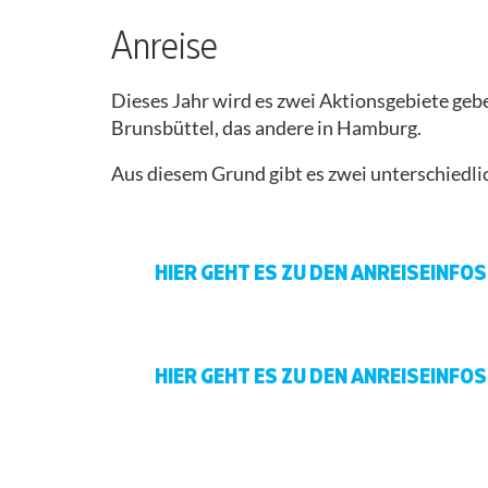
WIR
GRUPPEN
ISRAEL/PALÄSTINA
UND SOLIDARISCH
SIND
AKTIV
AUFRUF
PRESSESPIEGEL
Anreise
ARBEITSGRUPPEN
SELBSTREFLEXION
ABLEISMUS
AKTIONSKONSENS
PRESSEMITTEILUNGEN
Dieses Jahr wird es zwei Aktionsgebiete geb
UND
Brunsbüttel, das andere in Hamburg.
BARRIEREN
KONTAKT
FAQ
Aus diesem Grund gibt es zwei unterschiedl
UMGANG MIT
LEITFADEN
ANREISE
SEXUALISIERTER
GEWALT
RÜCKSCHAU
CAMP
HIER GEHT ES ZU DEN ANREISEINF
ISRAEL/PALÄSTINA
BARRIEREN
DURCHFLIESSEN
HIER GEHT ES ZU DEN ANREISEINF
ANTIRASSISMUS
MOBIMATERIAL