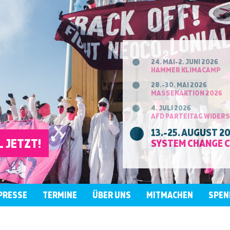
24. MAI-2. JUNI 2026
HAMMER KLIMACAMP
28.-30. MAI 2026
MASSENAKTION 2026
4. JULI 2026
AFD PARTEITAG WIDER
13.-25. AUGUST 2
 JETZT!
SYSTEM CHANGE 
PRESSE
TERMINE
ÜBER UNS
MITMACHEN
SPEN