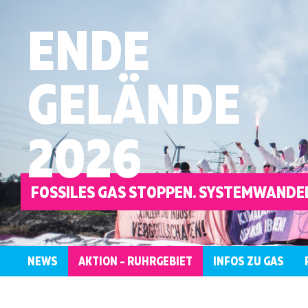
ENDE
GELÄNDE
2026
FOSSILES GAS STOPPEN. SYSTEMWANDEL
NEWS
AKTION – RUHRGEBIET
INFOS ZU GAS
ÜBERBLICK
KONTAKT
WER
LOKALE
AKTIONSRAHMEN
ANTIRASSISTISCH