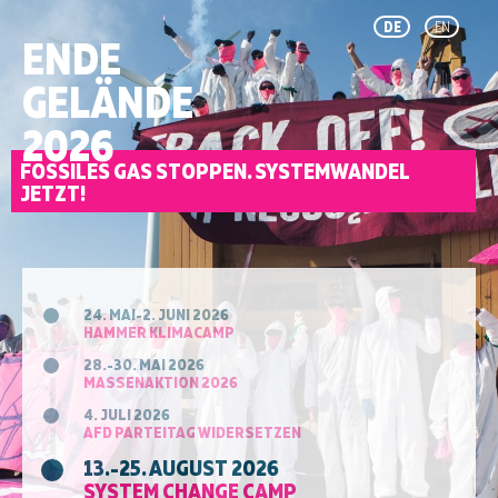
DE
EN
ENDE
GELÄNDE
2026
FOSSILES GAS STOPPEN. SYSTEMWANDEL
JETZT!
24. MAI-2. JUNI 2026
HAMMER KLIMACAMP
28.-30. MAI 2026
MASSENAKTION 2026
4. JULI 2026
AFD PARTEITAG WIDERSETZEN
13.-25. AUGUST 2026
SYSTEM CHANGE CAMP