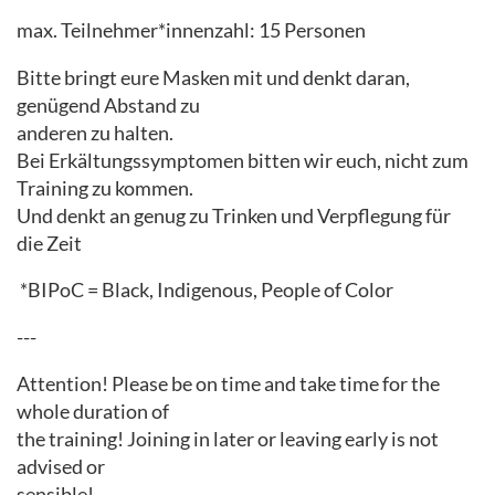
max. Teilnehmer*innenzahl: 15 Personen
Bitte bringt eure Masken mit und denkt daran,
genügend Abstand zu
anderen zu halten.
Bei Erkältungssymptomen bitten wir euch, nicht zum
Training zu kommen.
Und denkt an genug zu Trinken und Verpflegung für
die Zeit
*BIPoC = Black, Indigenous, People of Color
---
Attention! Please be on time and take time for the
whole duration of
the training! Joining in later or leaving early is not
advised or
sensible!