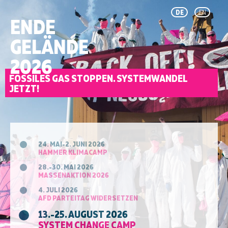
DE
EN
ENDE
GELÄNDE
2026
FOSSILES GAS STOPPEN. SYSTEMWANDEL
JETZT!
24. MAI-2. JUNI 2026
HAMMER KLIMACAMP
28.-30. MAI 2026
MASSENAKTION 2026
4. JULI 2026
AFD PARTEITAG WIDERSETZEN
13.-25. AUGUST 2026
SYSTEM CHANGE CAMP