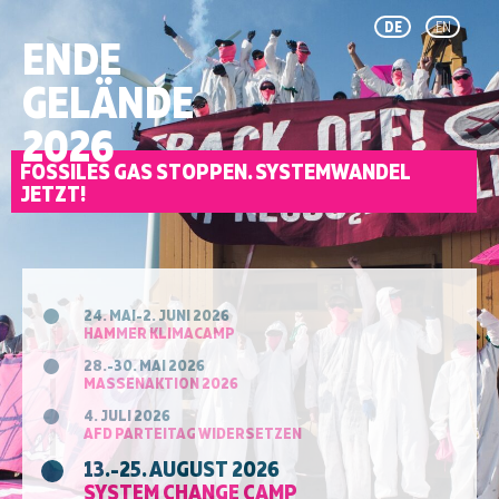
DE
EN
ENDE
GELÄNDE
2026
FOSSILES GAS STOPPEN. SYSTEMWANDEL
JETZT!
24. MAI-2. JUNI 2026
HAMMER KLIMACAMP
28.-30. MAI 2026
MASSENAKTION 2026
4. JULI 2026
AFD PARTEITAG WIDERSETZEN
13.-25. AUGUST 2026
SYSTEM CHANGE CAMP