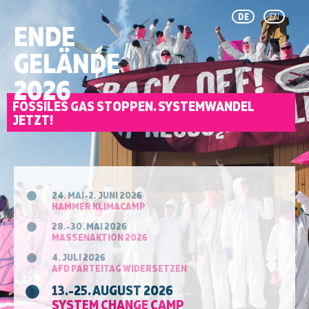
DE
EN
ENDE
GELÄNDE
2026
FOSSILES GAS STOPPEN. SYSTEMWANDEL
JETZT!
24. MAI-2. JUNI 2026
HAMMER KLIMACAMP
28.-30. MAI 2026
MASSENAKTION 2026
4. JULI 2026
AFD PARTEITAG WIDERSETZEN
13.-25. AUGUST 2026
SYSTEM CHANGE CAMP