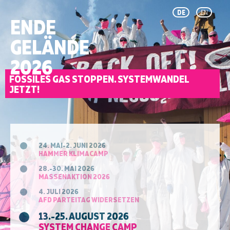
DE
EN
ENDE
GELÄNDE
2026
FOSSILES GAS STOPPEN. SYSTEMWANDEL
JETZT!
24. MAI-2. JUNI 2026
HAMMER KLIMACAMP
28.-30. MAI 2026
MASSENAKTION 2026
4. JULI 2026
AFD PARTEITAG WIDERSETZEN
13.-25. AUGUST 2026
SYSTEM CHANGE CAMP