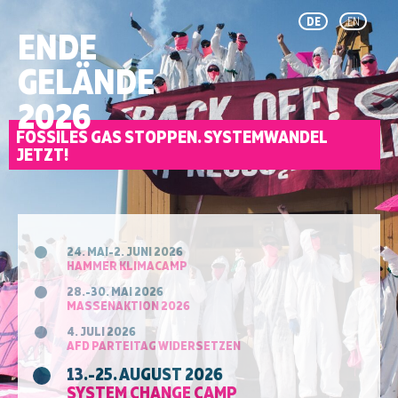
DE
EN
ENDE
GELÄNDE
2026
FOSSILES GAS STOPPEN. SYSTEMWANDEL
JETZT!
24. MAI-2. JUNI 2026
HAMMER KLIMACAMP
28.-30. MAI 2026
MASSENAKTION 2026
4. JULI 2026
AFD PARTEITAG WIDERSETZEN
13.-25. AUGUST 2026
SYSTEM CHANGE CAMP