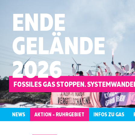
ENDE
GELÄNDE
2026
FOSSILES GAS STOPPEN. SYSTEMWANDEL
NEWS
AKTION – RUHRGEBIET
INFOS ZU GAS
ÜBERBLICK
KONTAKT
WER
LOKALE
AKTIONSRAHMEN
ANTIRASSISTISCH