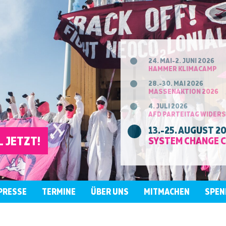
24. MAI-2. JUNI 2026
HAMMER KLIMACAMP
28.-30. MAI 2026
MASSENAKTION 2026
4. JULI 2026
AFD PARTEITAG WIDER
13.-25. AUGUST 2
 JETZT!
SYSTEM CHANGE 
PRESSE
TERMINE
ÜBER UNS
MITMACHEN
SPEN