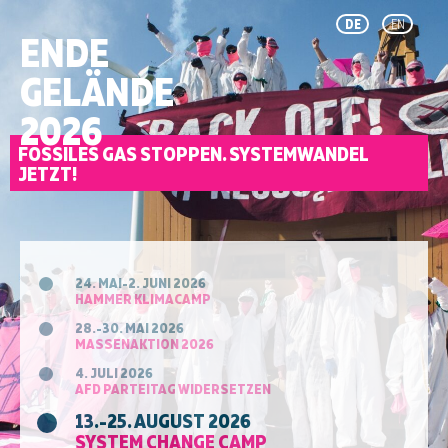
DE
EN
ENDE
GELÄNDE
2026
FOSSILES GAS STOPPEN. SYSTEMWANDEL
JETZT!
24. MAI-2. JUNI 2026
HAMMER KLIMACAMP
28.-30. MAI 2026
MASSENAKTION 2026
4. JULI 2026
AFD PARTEITAG WIDERSETZEN
13.-25. AUGUST 2026
SYSTEM CHANGE CAMP