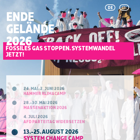
DE
EN
ENDE
GELÄNDE
2026
FOSSILES GAS STOPPEN. SYSTEMWANDEL
JETZT!
24. MAI-2. JUNI 2026
HAMMER KLIMACAMP
28.-30. MAI 2026
MASSENAKTION 2026
4. JULI 2026
AFD PARTEITAG WIDERSETZEN
13.-25. AUGUST 2026
SYSTEM CHANGE CAMP