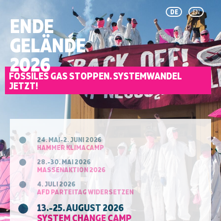
DE
EN
ENDE
GELÄNDE
2026
FOSSILES GAS STOPPEN. SYSTEMWANDEL
JETZT!
24. MAI-2. JUNI 2026
HAMMER KLIMACAMP
28.-30. MAI 2026
MASSENAKTION 2026
4. JULI 2026
AFD PARTEITAG WIDERSETZEN
13.-25. AUGUST 2026
SYSTEM CHANGE CAMP