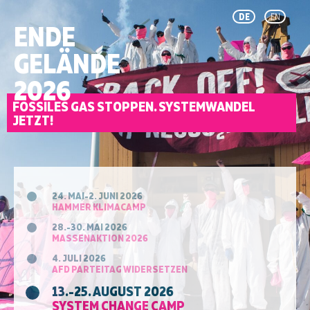
DE
EN
ENDE
GELÄNDE
2026
FOSSILES GAS STOPPEN. SYSTEMWANDEL
JETZT!
24. MAI-2. JUNI 2026
HAMMER KLIMACAMP
28.-30. MAI 2026
MASSENAKTION 2026
4. JULI 2026
AFD PARTEITAG WIDERSETZEN
13.-25. AUGUST 2026
SYSTEM CHANGE CAMP