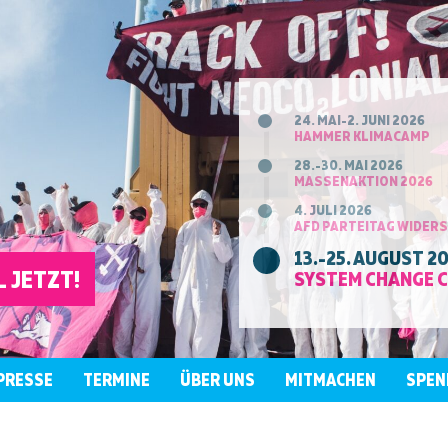
24. MAI-2. JUNI 2026
HAMMER KLIMACAMP
28.-30. MAI 2026
MASSENAKTION 2026
4. JULI 2026
AFD PARTEITAG WIDER
13.-25. AUGUST 2
 JETZT!
SYSTEM CHANGE 
PRESSE
TERMINE
ÜBER UNS
MITMACHEN
SPEN