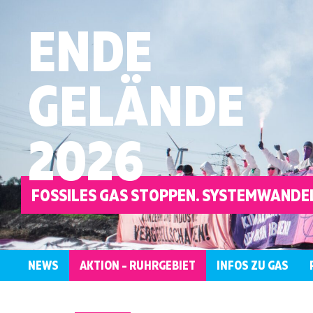
ENDE
GELÄNDE
2026
FOSSILES GAS STOPPEN. SYSTEMWANDEL
NEWS
AKTION – RUHRGEBIET
INFOS ZU GAS
ÜBERBLICK
KONTAKT
WER
LOKALE
AKTIONSRAHMEN
ANTIRASSISTISCH