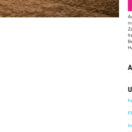
Au
me
Za
fr
Be
Ha
A
U
F
Fl
I