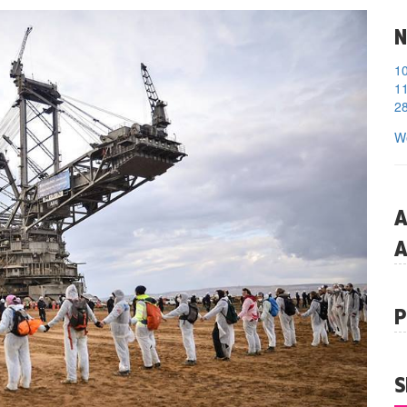
N
11
28
We
A
A
P
S