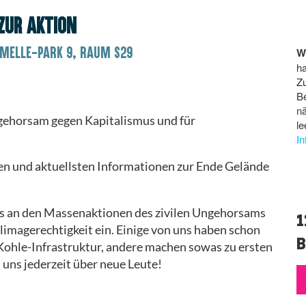
zur Aktion
Melle-Park 9, Raum S29
W
ha
Z
B
n
Ungehorsam gegen Kapitalismus und für
le
I
en und aktuellsten Informationen zur Ende Gelände
ns an den Massenaktionen des zivilen Ungehorsams
1
limagerechtigkeit ein. Einige von uns haben schon
B
Kohle-Infrastruktur, andere machen sowas zu ersten
 uns jederzeit über neue Leute!