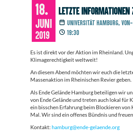
WIR
GRUPPEN
ISRAEL/PALÄSTINA
UND SOLIDARISCH
18.
SIND
AKTIV
AUFRUF
PRESSESPIEGEL
Letzte Informationen 
ARBEITSGRUPPEN
Juni
Universität Hamburg, Von-
SELBSTREFLEXION
ABLEISMUS
AKTIONSKONSENS
PRESSEMITTEILUNGEN
UND
19:30
2019
BARRIEREN
KONTAKT
FAQ
Es ist direkt vor der Aktion im Rheinland. 
UMGANG MIT
LEITFADEN
ANREISE
SEXUALISIERTER
Klimagerechtigkeit weltweit!
GEWALT
RÜCKSCHAU
CAMP
An diesem Abend möchten wir euch die letzt
Massenaktion im Rheinischen Revier geben.
ISRAEL/PALÄSTINA
BARRIEREN
DURCHFLIESSEN
Als Ende Gelände Hamburg beteiligen wir u
von Ende Gelände und treten auch lokal für K
ANTIRASSISMUS
ein bisschen Erfahrung beim Blockieren von 
Mal. Wir sind ein offenes Bündnis und freuen
MOBIMATERIAL
Kontakt:
hamburg@ende-gelaende.org