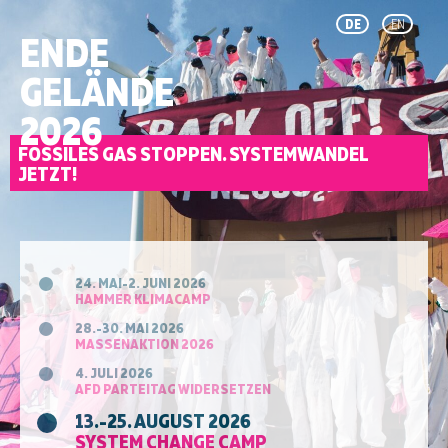
DE
EN
ENDE
GELÄNDE
2026
FOSSILES GAS STOPPEN. SYSTEMWANDEL
JETZT!
24. MAI-2. JUNI 2026
HAMMER KLIMACAMP
28.-30. MAI 2026
MASSENAKTION 2026
4. JULI 2026
AFD PARTEITAG WIDERSETZEN
13.-25. AUGUST 2026
SYSTEM CHANGE CAMP