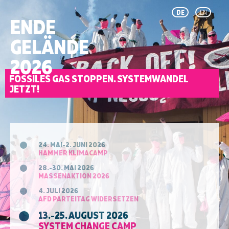
DE
EN
ENDE
GELÄNDE
2026
FOSSILES GAS STOPPEN. SYSTEMWANDEL
JETZT!
24. MAI-2. JUNI 2026
HAMMER KLIMACAMP
28.-30. MAI 2026
MASSENAKTION 2026
4. JULI 2026
AFD PARTEITAG WIDERSETZEN
13.-25. AUGUST 2026
SYSTEM CHANGE CAMP