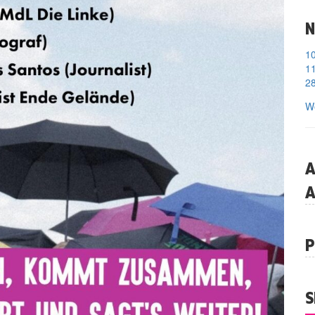
N
11
28
We
A
A
P
S