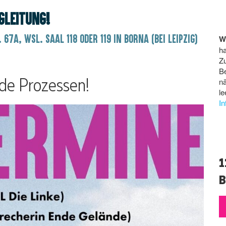
gleitung!
67a, wsl. Saal 118 oder 119 in Borna (bei Leipzig)
W
ha
Z
B
de Prozessen!
n
le
I
1
B