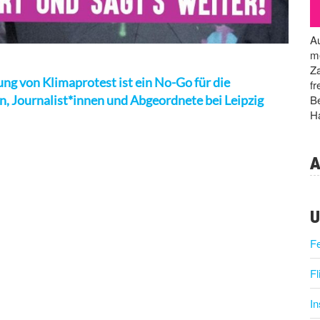
Au
me
Za
ng von Klimaprotest ist ein No-Go für die
fr
Be
, Journalist*innen und Abgeordnete bei Leipzig
Ha
A
U
F
Fl
I