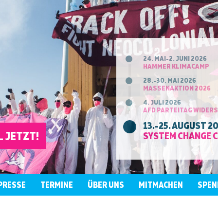
24. MAI-2. JUNI 2026
HAMMER KLIMACAMP
28.-30. MAI 2026
MASSENAKTION 2026
4. JULI 2026
AFD PARTEITAG WIDER
13.-25. AUGUST 2
 JETZT!
SYSTEM CHANGE 
PRESSE
TERMINE
ÜBER UNS
MITMACHEN
SPEN