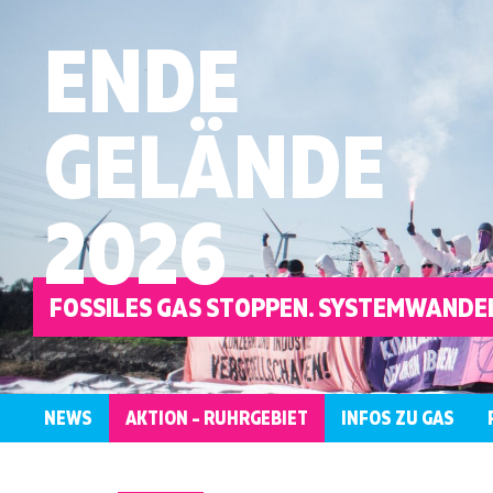
ENDE
GELÄNDE
2026
FOSSILES GAS STOPPEN. SYSTEMWANDEL
NEWS
AKTION – RUHRGEBIET
INFOS ZU GAS
ÜBERBLICK
KONTAKT
WER
LOKALE
AKTIONSRAHMEN
ANTIRASSISTISCH